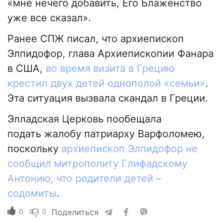
«мне нечего добавить, Его Блаженство
уже все сказал».
Ранее СПЖ писал, что архиепископ
Элпидофор, глава Архиепископии Фанара
в США,
во время визита в Грецию
крестил двух детей однополой «семьи»
.
Эта ситуация вызвала скандал в Греции.
Элладская Церковь пообещала
подать жалобу патриарху Варфоломею,
поскольку
архиепископ Элпидофор не
сообщил митрополиту Глифадскому
Антонию, что родители детей –
содомиты
.
0
0
Поделиться