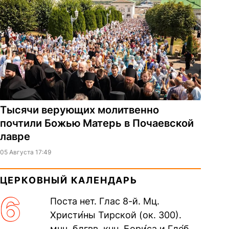
Тысячи верующих молитвенно
почтили Божью Матерь в Почаевской
лавре
05 Августа 17:49
ЦЕРКОВНЫЙ КАЛЕНДАРЬ
6
Поста нет. Глас 8-й. Мц.
Христи́ны Тирской (ок. 300).
мчч. блгвв. кнн. Бори́са и Гле́ба,