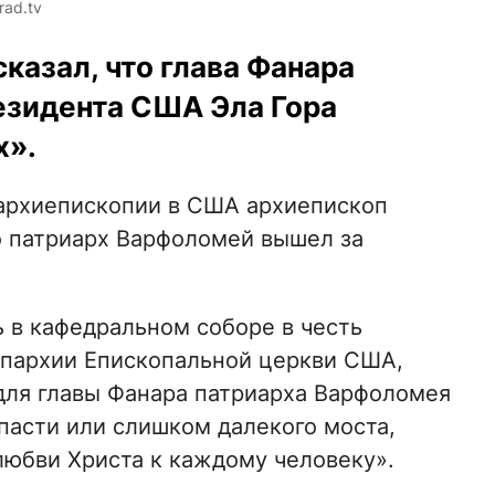
rad.tv
казал, что глава Фанара
езидента США Эла Гора
х».
й архиепископии в США архиепископ
о патриарх Варфоломей вышел за
ь в кафедральном соборе в честь
пархии Епископальной церкви США,
для главы Фанара патриарха Варфоломея
асти или слишком далекого моста,
любви Христа к каждому человеку».