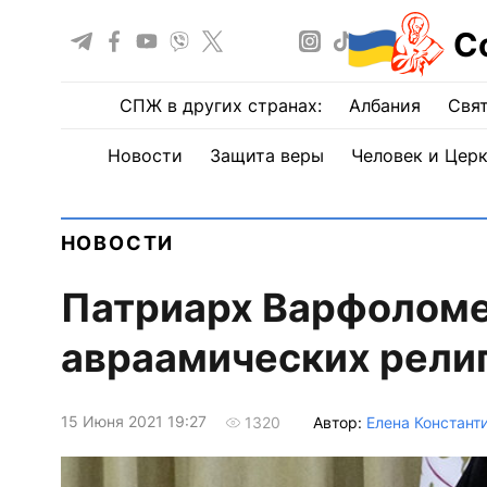
С
СПЖ в других странах:
Албания
Свят
Новости
Защита веры
Человек и Цер
НОВОСТИ
Патриарх Варфоломе
авраамических религ
15 Июня 2021 19:27
Автор:
Елена Констант
1320