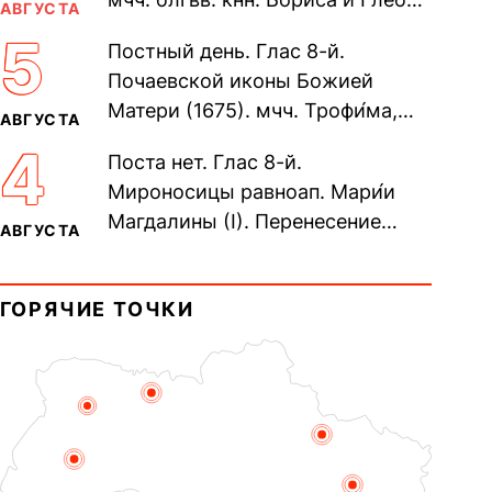
АВГУСТА
во Святом Крещении Рома́на и
5
Постный день. Глас 8-й.
Дави́да (1015). Прп....
Почаевской иконы Божией
Матери (1675). мчч. Трофи́ма,
АВГУСТА
Фео́фила и с ними 13-ти
4
Поста нет. Глас 8-й.
мучеников (284–305). прав.
Мироносицы равноап. Мари́и
воина Фео́дора...
Магдалины (I). Перенесение
АВГУСТА
мощей сщмч. Фо́ки, епископа
Синопского (403–404). Прп.
ГОРЯЧИЕ ТОЧКИ
Корни́лия...