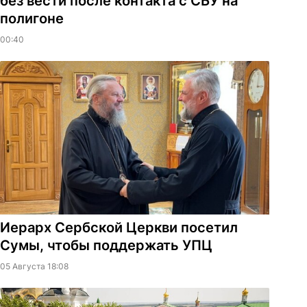
без вести после контакта с СБУ на
полигоне
00:40
Иерарх Сербской Церкви посетил
Сумы, чтобы поддержать УПЦ
05 Августа 18:08