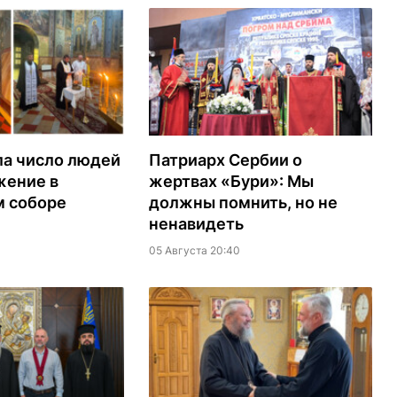
ла число людей
Патриарх Сербии о
жение в
жертвах «Бури»: Мы
м соборе
должны помнить, но не
ненавидеть
05 Августа 20:40