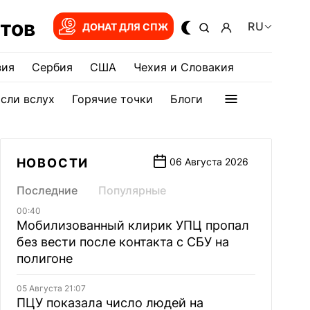
тов
RU
ДОНАТ ДЛЯ СПЖ
зия
Сербия
США
Чехия и Словакия
сли вслух
Горячие точки
Блоги
НОВОСТИ
06 Августа 2026
Последние
Популярные
00:40
Мобилизованный клирик УПЦ пропал
без вести после контакта с СБУ на
полигоне
05 Августа 21:07
ПЦУ показала число людей на