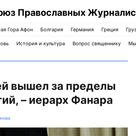
оюз Православных Журналис
ая Гора Афон
Болгария
Германия
Греция
Гру
ковь
История и культура
Вопрос священнику
Мы
й вышел за пределы
ий, – иерарх Фанара
инова