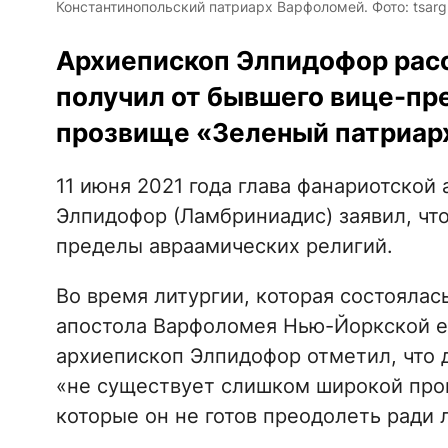
Константинопольский патриарх Варфоломей. Фото: tsarg
Архиепископ Элпидофор расс
получил от бывшего вице-пр
прозвище «Зеленый патриар
11 июня 2021 года глава фанариотско
Элпидофор (Ламбриниадис) заявил, чт
пределы авраамических религий.
Во время литургии, которая состоялас
апостола Варфоломея Нью-Йоркской е
архиепископ Элпидофор отметил, что 
«не существует слишком широкой проп
которые он не готов преодолеть ради 