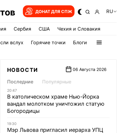
тов
RU
ДОНАТ ДЛЯ СПЖ
зия
Сербия
США
Чехия и Словакия
сли вслух
Горячие точки
Блоги
НОВОСТИ
06 Августа 2026
Последние
Популярные
20:47
В католическом храме Нью-Йорка
вандал молотком уничтожил статую
Богородицы
19:30
Мэр Львова пригласил иерарха УПЦ