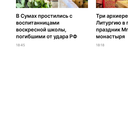
В Сумах простились с
Три архиере
воспитанницами
Литургию в
воскресной школы,
праздник М
погибшими от удара РФ
монастыря
18:45
18:18