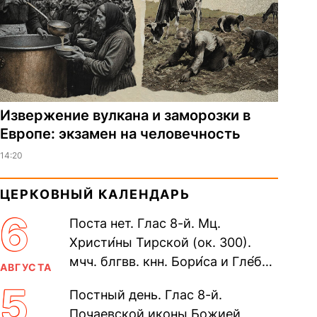
Извержение вулкана и заморозки в
Европе: экзамен на человечность
14:20
ЦЕРКОВНЫЙ КАЛЕНДАРЬ
6
Поста нет. Глас 8-й. Мц.
Христи́ны Тирской (ок. 300).
мчч. блгвв. кнн. Бори́са и Гле́ба,
АВГУСТА
во Святом Крещении Рома́на и
5
Постный день. Глас 8-й.
Дави́да (1015). Прп....
Почаевской иконы Божией