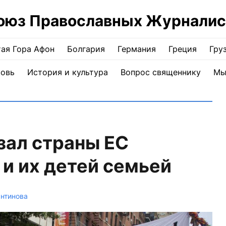
оюз Православных Журналис
ая Гора Афон
Болгария
Германия
Греция
Гру
ковь
История и культура
Вопрос священнику
Мы
зал страны ЕС
 и их детей семьей
антинова