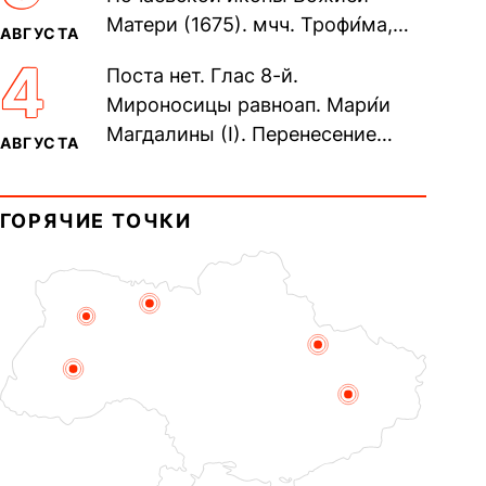
Матери (1675). мчч. Трофи́ма,
АВГУСТА
Фео́фила и с ними 13-ти
4
Поста нет. Глас 8-й.
мучеников (284–305). прав.
Мироносицы равноап. Мари́и
воина Фео́дора...
Магдалины (I). Перенесение
АВГУСТА
мощей сщмч. Фо́ки, епископа
Синопского (403–404). Прп.
ГОРЯЧИЕ ТОЧКИ
Корни́лия...