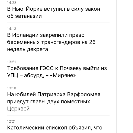
14:28
В Нью-Йорке вступил в силу закон
об эвтаназии
14:13
В Ирландии закрепили право
беременных трансгендеров на 26
недель декрета
13:51
Требование ГЭСС к Почаеву выйти из
УПЦ – абсурд, – «Миряне»
13:18
На юбилей Патриарха Варфоломея
приедут главы двух поместных
Церквей
12:21
Католический епископ объявил, что