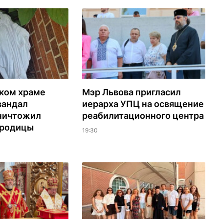
ском храме
Мэр Львова пригласил
вандал
иерарха УПЦ на освящение
ничтожил
реабилитационного центра
ородицы
19:30