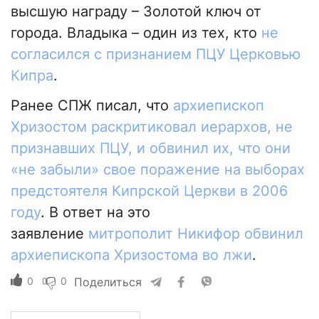
высшую награду – Золотой ключ от
города. Владыка – один из тех, кто
не
согласился с признанием ПЦУ Церковью
Кипра
.
Ранее СПЖ писал, что
архиепископ
Хризостом раскритиковал иерархов, не
признавших ПЦУ, и обвинил их, что они
«не забыли» свое поражение на выборах
предстоятеля Кипрской Церкви в 2006
году
. В ответ на это
заявление
митрополит Никифор обвинил
архиепископа Хризостома во лжи
.
0
0
Поделиться