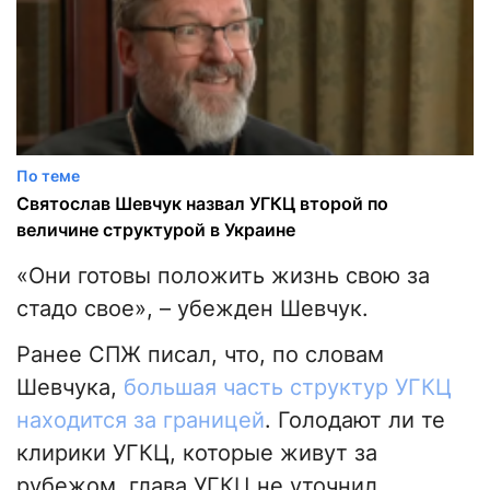
По теме
Святослав Шевчук назвал УГКЦ второй по
величине структурой в Украине
«Они готовы положить жизнь свою за
стадо свое», – убежден Шевчук.
Ранее СПЖ писал, что, по словам
Шевчука,
большая часть структур УГКЦ
находится за границей
. Голодают ли те
клирики УГКЦ, которые живут за
рубежом, глава УГКЦ не уточнил.