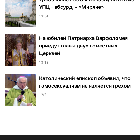
УПЦ - абсурд, - «Миряне»
13:51
На юбилей Патриарха Варфоломея
приедут главы двух поместных
Церквей
13:18
Католический епископ объявил, что
гомосексуализм не является грехом
12:21