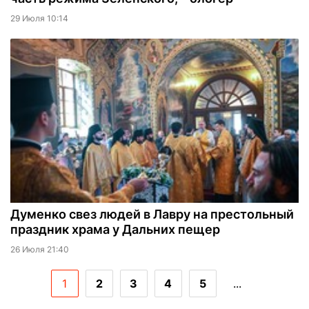
29 Июля 10:14
Думенко свез людей в Лавру на престольный
праздник храма у Дальних пещер
26 Июля 21:40
1
2
3
4
5
...