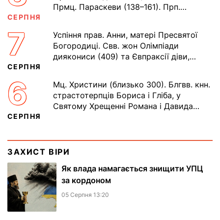
Прмц. Параскеви (138–161). Прп.
СЕРПНЯ
Мойсея Угрина, Печерського, в
Ближніх...
7
Успіння прав. Анни, матері Пресвятої
Богородиці. Свв. жон Олімпіади
диякониси (409) та Євпраксії діви,
СЕРПНЯ
Тавенської (413). Пам’ять V
Вселенського...
6
Мц. Христини (близько 300). Блгвв. кнн.
страстотерпців Бориса і Гліба, у
Святому Хрещенні Романа і Давида
СЕРПНЯ
(1015). Прп. Полікарпа, архімандрита...
ЗАХИСТ ВІРИ
Як влада намагається знищити УПЦ
за кордоном
05 Серпня 13:20