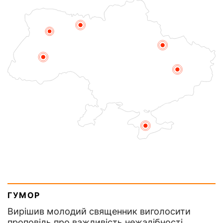
ГУМОР
Вирішив молодий священник виголосити
проповідь про важливість нежадібності.