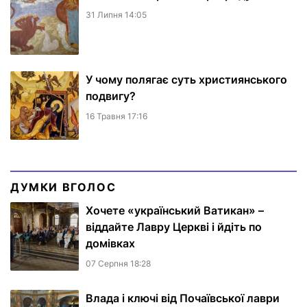
31 Липня 14:05
У чому полягає суть християнського
подвигу?
16 Травня 17:16
ДУМКИ ВГОЛОС
Хочете «український Ватикан» –
віддайте Лавру Церкві і йдіть по
домівках
07 Серпня 18:28
Влада і ключі від Почаївської лаври