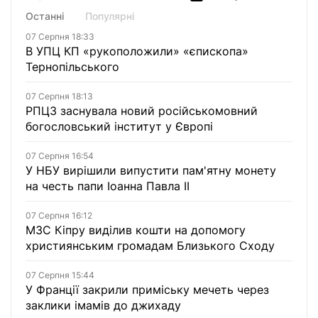
Останні
Популярні
07 Серпня 18:33
В УПЦ КП «рукоположили» «єпископа»
Тернопільського
07 Серпня 18:13
РПЦЗ заснувала новий російськомовний
богословський інститут у Європі
07 Серпня 16:54
У НБУ вирішили випустити пам'ятну монету
на честь папи Іоанна Павла II
07 Серпня 16:12
МЗС Кіпру виділив кошти на допомогу
християнським громадам Близького Сходу
07 Серпня 15:44
У Франції закрили приміську мечеть через
заклики імамів до джихаду