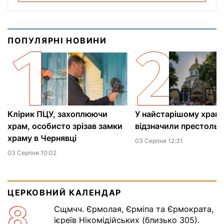
ПОПУЛЯРНІ НОВИНИ
Клірик ПЦУ, захоплюючи
У найстарішому храмі
храм, особисто зрізав замки
відзначили престольн
храму в Чернявці
03 Серпня 12:31
03 Серпня 10:02
ЦЕРКОВНИЙ КАЛЕНДАР
8
Сщмчч. Єрмолая, Єрміпа та Єрмократа,
ієреїв Нікомідійських (близько 305).