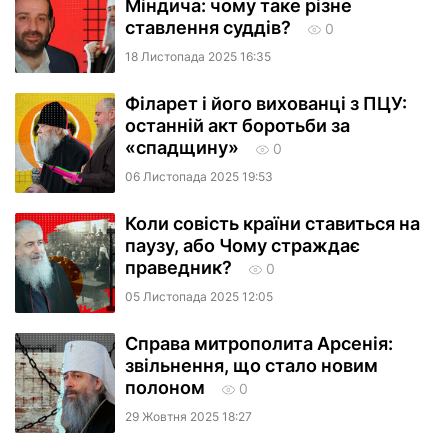
Міндича: чому таке різне
ставлення суддів?
0
18 Листопада 2025 16:35
Філарет і його вихованці з ПЦУ:
останній акт боротьби за
«спадщину»
0
06 Листопада 2025 19:53
Коли совість країни ставиться на
паузу, або Чому страждає
праведник?
0
05 Листопада 2025 12:05
Справа митрополита Арсенія:
звільнення, що стало новим
полоном
0
29 Жовтня 2025 18:27