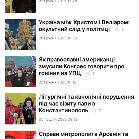
27 Грудня 2025 15:48
Україна між Христом і Веліаром:
окультний слід у політиці
0
26 Грудня 2025 16:50
Як православні американці
змусили Конгрес говорити про
гоніння на УПЦ
0
22 Грудня 2025 18:19
Літургічні та канонічні порушення
під час візиту папи в
Константинополь
0
05 Грудня 2025 09:13
Справи митрополита Арсенія та