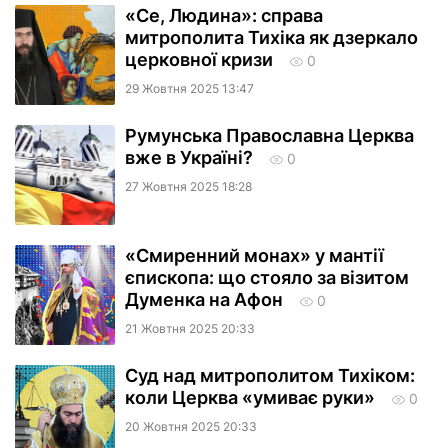
«Се, Людина»: справа
митрополита Тихіка як дзеркало
церковної кризи
0
29 Жовтня 2025 13:47
Румунська Православна Церква
вже в Україні?
0
27 Жовтня 2025 18:28
«Смиренний монах» у мантії
єпископа: що стояло за візитом
Думенка на Афон
0
21 Жовтня 2025 20:33
Суд над митрополитом Тихіком:
коли Церква «умиває руки»
0
20 Жовтня 2025 20:33