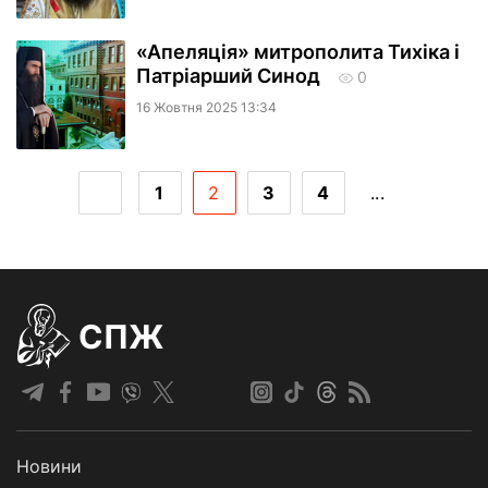
«Апеляція» митрополита Тихіка і
Патріарший Синод
0
16 Жовтня 2025 13:34
1
2
3
4
...
СПЖ
Новини