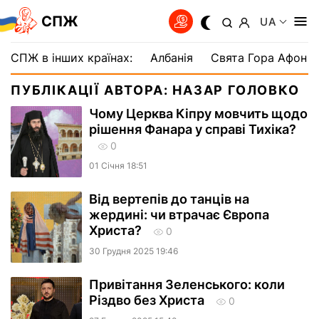
СПЖ
UA
СПЖ в інших країнах:
Албанія
Свята Гора Афон
ПУБЛІКАЦІЇ АВТОРА: НАЗАР ГОЛОВКО
Чому Церква Кіпру мовчить щодо
рішення Фанара у справі Тихіка?
0
01 Сiчня 18:51
Від вертепів до танців на
жердині: чи втрачає Європа
Христа?
0
30 Грудня 2025 19:46
Привітання Зеленського: коли
Різдво без Христа
0