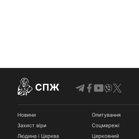
СПЖ
Новини
Опитування
Захист віри
Соцмережі
Людина і Церква
Церковний