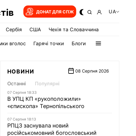
тів
UA
ДОНАТ ДЛЯ СПЖ
Сербія
США
Чехія та Словаччина
мки вголос
Гарячі точки
Блоги
НОВИНИ
08 Серпня 2026
Останні
Популярні
07 Серпня 18:33
В УПЦ КП «рукоположили»
«єпископа» Тернопільського
07 Серпня 18:13
РПЦЗ заснувала новий
російськомовний богословський