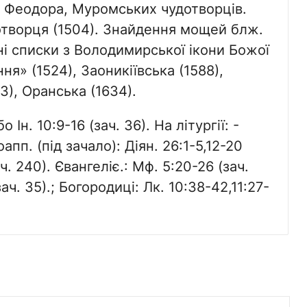
а і Феодора, Муромських чудотворців.
дотворця (1504). Знайдення мощей блж.
ні списки з Володимирської ікони Божої
я» (1524), Заоникіївська (1588),
3), Оранська (1634).
о Ін. 10:9-16 (зач. 36). На літургії: -
оапп. (під зачало): Діян. 26:1-5,12-20
ач. 240). Євангеліє.: Мф. 5:20-26 (зач.
 зач. 35).; Богородиці: Лк. 10:38-42,11:27-