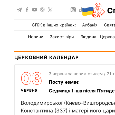
С
СПЖ в інших країнах:
Албанія
Свят
Новини
Захист віри
Людина і Церква
ЦЕРКОВНИЙ КАЛЕНДАР
03
3 червня за новим стилем / 21 
Посту немає
ЧЕРВНЯ
Седмиця 1-ша після П’ятиде
Володимирської (Києво-Вишгородсько
Константина (337) і матері його цари