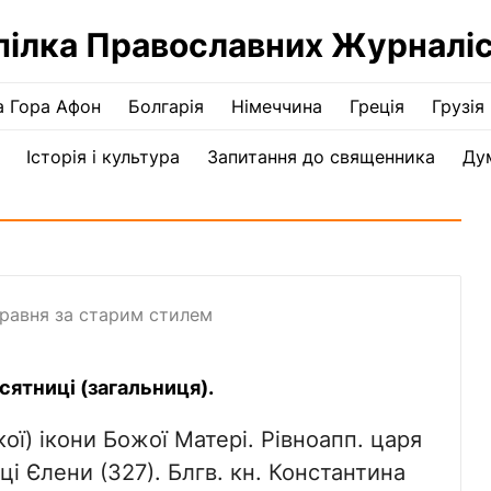
пілка Православних Журналіс
а Гора Афон
Болгарія
Німеччина
Греція
Грузія
Історія і культура
Запитання до священника
Ду
травня за старим стилем
сятниці (загальниця).
ї) ікони Божої Матері. Рівноапп. царя
ці Єлени (327). Блгв. кн. Константина