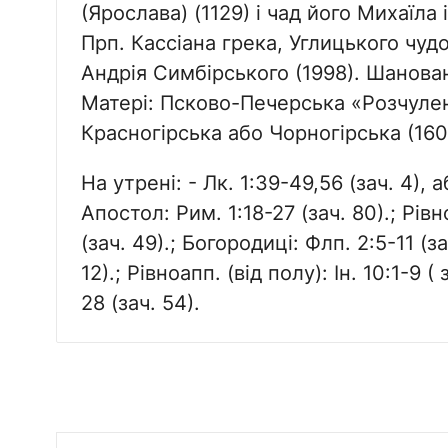
(Ярослава) (1129) і чад його Михаїл
Прп. Кассіана грека, Углицького чу
Андрія Симбірського (1998). Шанова
Матері: Псково-Печерська «Розчуленн
Красногірська або Чорногірська (160
На утрені: - Лк. 1:39-49,56 (зач. 4), аб
Апостол: Рим. 1:18-27 (зач. 80).; Рівн
(зач. 49).; Богородиці: Флп. 2:5-11 (з
12).; Рівноапп. (від полу): Ін. 10:1-9 (
28 (зач. 54).