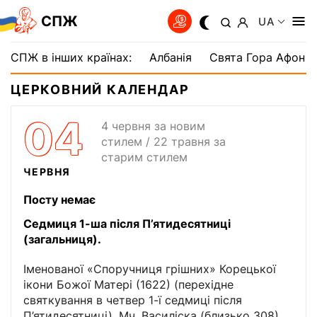
СПЖ
UA
СПЖ в інших країнах:
Албанія
Свята Гора Афон
ЦЕРКОВНИЙ КАЛЕНДАР
04
4 червня за новим
стилем / 22 травня за
старим стилем
ЧЕРВНЯ
Посту немає
Седмиця 1-ша після П’ятидесятниці
(загальниця).
Іменованої «Споручниця грішних» Корецької
ікони Божої Матері (1622) (перехідне
святкування в четвер 1-ї седмиці після
П’ятидесятниці). Мч. Василіска (близько 308).