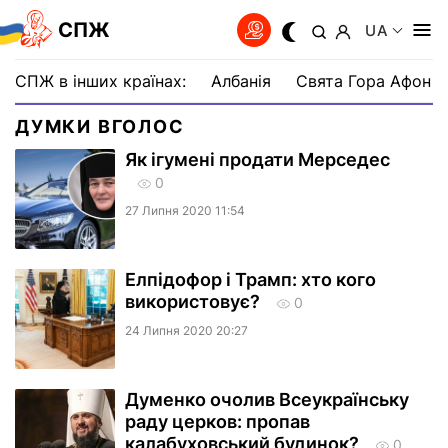
СПЖ
UA
СПЖ в інших країнах:
Албанія
Свята Гора Афон
ДУМКИ ВГОЛОС
Як ігумені продати Мерседес
0
27 Липня 2020 11:54
Елпідофор і Трамп: хто кого
використовує?
0
24 Липня 2020 20:27
Думенко очолив Всеукраїнську
раду церков: пропав
калабуховський будинок?
0