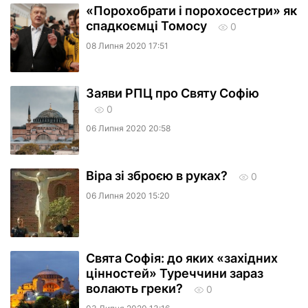
«Порохобрати і порохосестри» як
спадкоємці Томосу
0
08 Липня 2020 17:51
Заяви РПЦ про Святу Софію
0
06 Липня 2020 20:58
Віра зі зброєю в руках?
0
06 Липня 2020 15:20
Свята Софія: до яких «західних
цінностей» Туреччини зараз
волають греки?
0