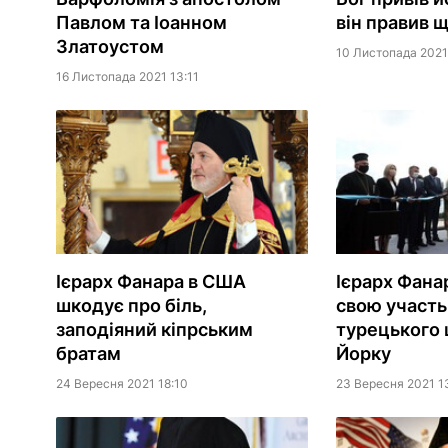
Павлом та Іоанном
він правив щ
Златоустом
10 Листопада 2021
16 Листопада 2021 13:11
Ієрарх Фанара в США
Ієрарх Фана
шкодує про біль,
свою участь 
заподіяний кіпрським
турецького 
братам
Йорку
24 Вересня 2021 18:10
23 Вересня 2021 1