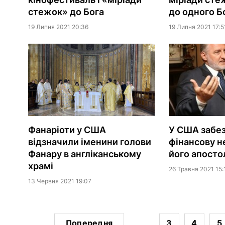
стежок» до Бога
до одного Б
19 Липня 2021 20:36
19 Липня 2021 17:5
Фанаріоти у США
У США забе
відзначили іменини голови
фінансову н
Фанару в англіканському
його апостол
храмі
26 Травня 2021 15:
13 Червня 2021 19:07
Попередня
...
3
4
5