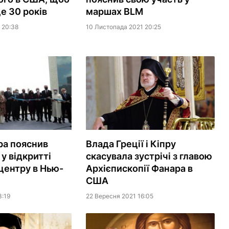
е 30 років
маршах BLM
 20:38
10 Листопада 2021 20:25
ра пояснив
Влада Греції і Кіпру
у відкритті
скасувала зустрічі з главою
центру в Нью-
Архієпископії Фанара в
США
3:19
22 Вересня 2021 16:05