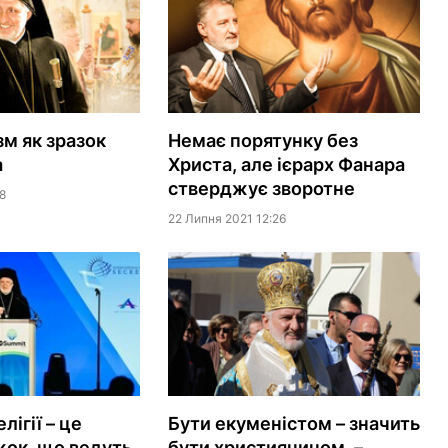
м як зразок
Немає порятунку без
а
Христа, але ієрарх Фанара
стверджує зворотне
8
22 Липня 2021 12:26
лігії – це
Бути екуменістом – значить
жок, що ведуть
бути християнином, –