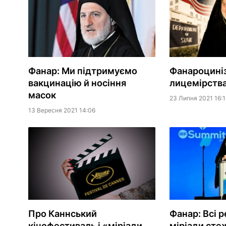
Фанар: Ми підтримуємо
Фанароциніз
вакцинацію й носіння
лицемірств
масок
23 Липня 2021 16:1
13 Вересня 2021 14:06
Про Каннський
Фанар: Всі ре
кінофестиваль і «міріади
міріади сте