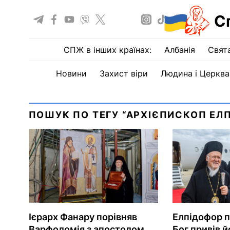
С
СПЖ в інших країнах:
Албанія
Свят
Новини
Захист віри
Людина і Церква
ПОШУК ПО ТЕГУ “АРХІЄПИСКОП ЕЛП
Ієрарх Фанару порівняв
Елпідофор п
Варфоломія з апостолом
Бог привів 