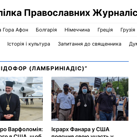
пілка Православних Журналіс
а Гора Афон
Болгарія
Німеччина
Греція
Грузія
Історія і культура
Запитання до священника
Ду
ІДОФОР (ЛАМБРИНІАДІС)”
ро Варфоломія:
Ієрарх Фанара у США
його в США, щоб
пояснив свою участь у