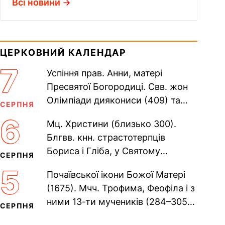
Всі новини
ЦЕРКОВНИЙ КАЛЕНДАР
7
Успіння прав. Анни, матері
Пресвятої Богородиці. Свв. жон
Олімпіади диякониси (409) та
СЕРПНЯ
Євпраксії діви, Тавенської (413).
6
Мц. Христини (близько 300).
Пам’ять V Вселенського...
Блгвв. кнн. страстотерпців
Бориса і Гліба, у Святому
СЕРПНЯ
Хрещенні Романа і Давида (1015).
5
Почаївської ікони Божої Матері
Прп. Полікарпа, архімандрита...
(1675). Мчч. Трофима, Феофіла і з
ними 13-ти мучеників (284–305).
СЕРПНЯ
Сщмч. Аполлінарія, єп.