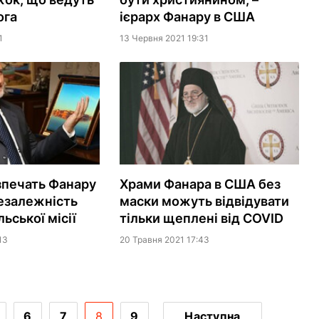
ога
ієрарх Фанару в США
1
13 Червня 2021 19:31
зпечать Фанару
Храми Фанара в США без
езалежність
маски можуть відвідувати
ьської місії
тільки щеплені від COVID
13
20 Травня 2021 17:43
6
7
8
9
Наступна