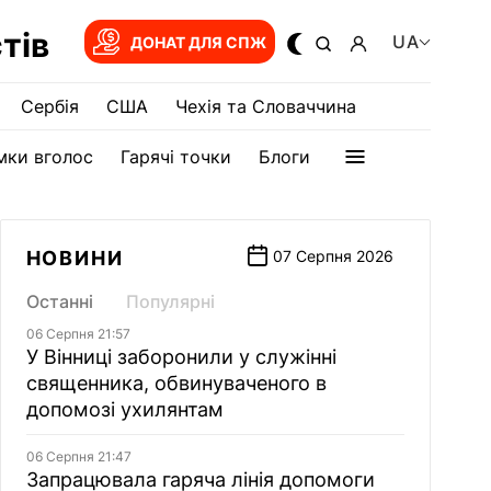
тів
UA
ДОНАТ ДЛЯ СПЖ
Сербія
США
Чехія та Словаччина
мки вголос
Гарячі точки
Блоги
НОВИНИ
07 Серпня 2026
Останні
Популярні
06 Серпня 21:57
У Вінниці заборонили у служінні
священника, обвинуваченого в
допомозі ухилянтам
06 Серпня 21:47
Запрацювала гаряча лінія допомоги