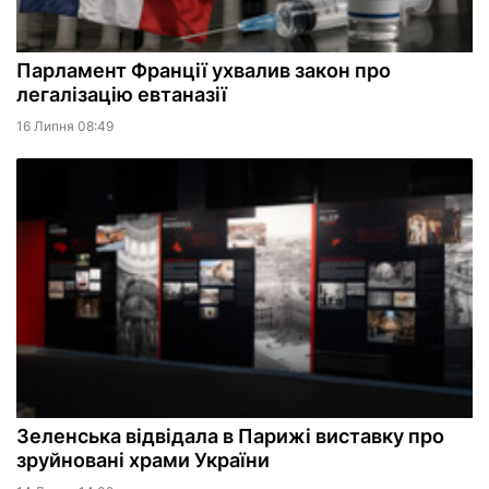
Парламент Франції ухвалив закон про
легалізацію евтаназії
16 Липня 08:49
Зеленська відвідала в Парижі виставку про
зруйновані храми України