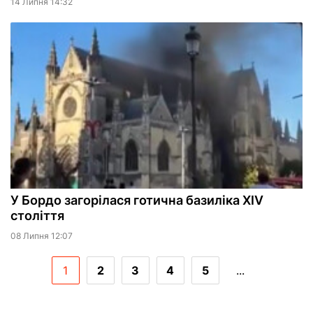
14 Липня 14:32
У Бордо загорілася готична базиліка XIV
століття
08 Липня 12:07
1
2
3
4
5
...