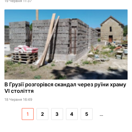
19 Червня 11:37
В Грузії розгорівся скандал через руїни храму
VI століття
18 Червня 16:49
1
2
3
4
5
...