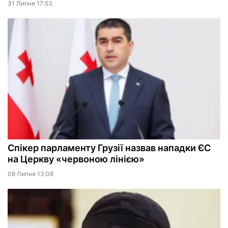
31 Липня 17:53
Спікер парламенту Грузії назвав нападки ЄС
на Церкву «червоною лінією»
08 Липня 13:08