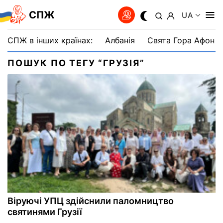
СПЖ
UA
СПЖ в інших країнах:
Албанія
Свята Гора Афон
ПОШУК ПО ТЕГУ “ГРУЗІЯ”
Віруючі УПЦ здійснили паломництво
святинями Грузії