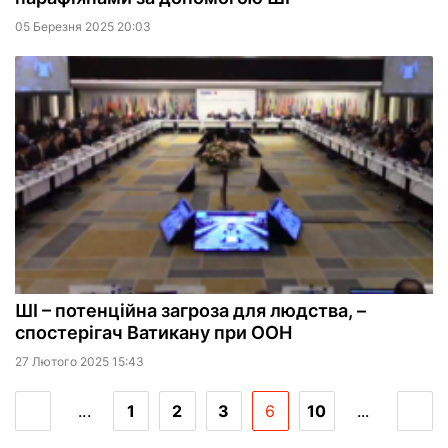
05 Березня 2025 20:03
ШІ – потенційна загроза для людства, –
спостерігач Ватикану при ООН
27 Лютого 2025 15:43
...
1
2
3
6
10
...