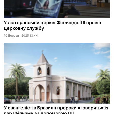
У лютеранській церкві Фінляндії ШІ провів
церковну службу
10 Березня 2025 13:44
У євангелістів Бразилії пророки «говорять» із
парафіянами за допомогою ШІ