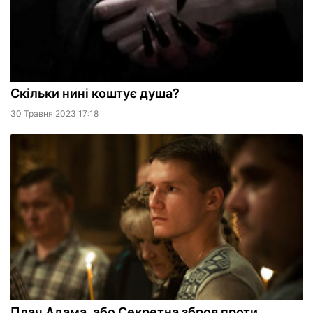
Скільки нині коштує душа?
30 Травня 2023 17:18
Плач Адама, або Секретна зброя проти