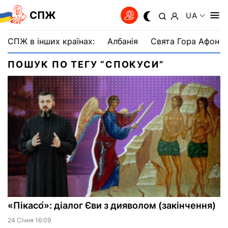
СПЖ
UA
СПЖ в інших країнах:
Албанія
Свята Гора Афон
ПОШУК ПО ТЕГУ “СПОКУСИ”
«Пікасо́»: діалог Єви з дияволом (закінчення)
24 Сiчня 16:09