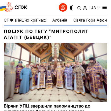
СПЖ
UA
СПЖ в інших країнах:
Албанія
Свята Гора Афон
ПОШУК ПО ТЕГУ “МИТРОПОЛИТ
АГАПІТ (БЕВЦИК)”
Віряни УПЦ звершили паломництво до