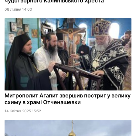
чудотворного Калинівського Хреста
08 Липня 14:00
Митрополит Агапит звершив постриг у велику
схиму в храмі Отченашевки
14 Квiтня 2025 15:52