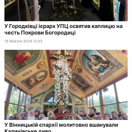
У Городківці ієрарх УПЦ освятив каплицю на
честь Покрови Богородиці
16 Жовтня 2024 12:33
У Вінницькій єпархії молитовно вшанували
Калинівське диво