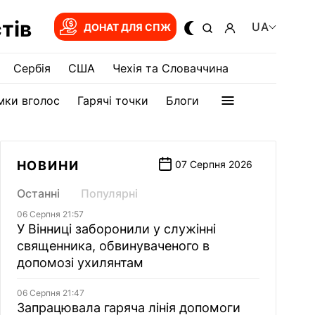
тів
UA
ДОНАТ ДЛЯ СПЖ
Сербія
США
Чехія та Словаччина
мки вголос
Гарячі точки
Блоги
НОВИНИ
07 Серпня 2026
Останні
Популярні
06 Серпня 21:57
У Вінниці заборонили у служінні
священника, обвинуваченого в
допомозі ухилянтам
06 Серпня 21:47
Запрацювала гаряча лінія допомоги