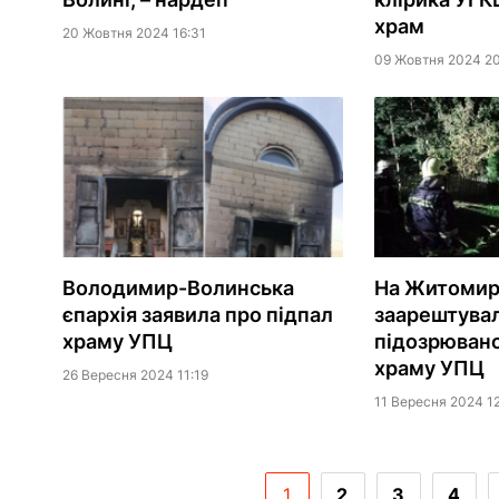
храм
20 Жовтня 2024 16:31
09 Жовтня 2024 2
Володимир-Волинська
На Житомир
єпархія заявила про підпал
заарештува
храму УПЦ
підозрювано
храму УПЦ
26 Вересня 2024 11:19
11 Вересня 2024 1
1
2
3
4