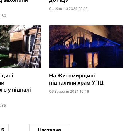
04 Жовтня 2024 20:19
0:30
щині
На Житомирщині
ли
підпалили храм УПЦ
го у підпалі
06 Вересня 2024 10:46
2:35
5
...
Наступна