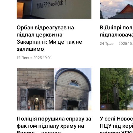
Орбан відреагував на
В Дніпрі пол
підпал церкви на
підпалювач
Закарпатті: Ми це так не
24 Травня 2025 15
залишимо
17 Липня 2025 19:01
У селі Ново
Поліція порушила справу за
ПЦУ під кер
фактом підпалу храму на
клірика УГК
Волині, – нардеп