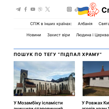
С
СПЖ в інших країнах:
Албанія
Свят
Новини
Захист віри
Людина і Церква
ПОШУК ПО ТЕГУ “ПІДПАЛ ХРАМУ”
У Мозамбіку ісламісти
У Ровжах Ки
знищили старовинний
згорів храм