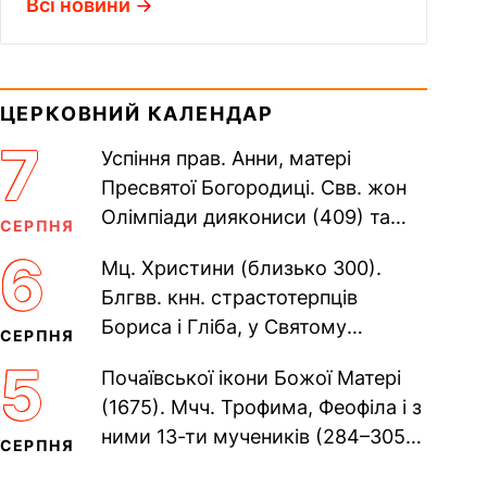
Всі новини
ЦЕРКОВНИЙ КАЛЕНДАР
7
Успіння прав. Анни, матері
Пресвятої Богородиці. Свв. жон
Олімпіади диякониси (409) та
СЕРПНЯ
Євпраксії діви, Тавенської (413).
6
Мц. Христини (близько 300).
Пам’ять V Вселенського...
Блгвв. кнн. страстотерпців
Бориса і Гліба, у Святому
СЕРПНЯ
Хрещенні Романа і Давида (1015).
5
Почаївської ікони Божої Матері
Прп. Полікарпа, архімандрита...
(1675). Мчч. Трофима, Феофіла і з
ними 13-ти мучеників (284–305).
СЕРПНЯ
Сщмч. Аполлінарія, єп.