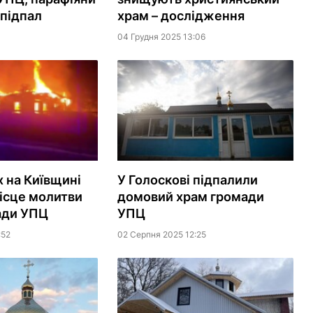
підпал
храм – дослідження
04 Грудня 2025 13:06
х на Київщині
У Голоскові підпалили
ісце молитви
домовий храм громади
ади УПЦ
УПЦ
:52
02 Серпня 2025 12:25