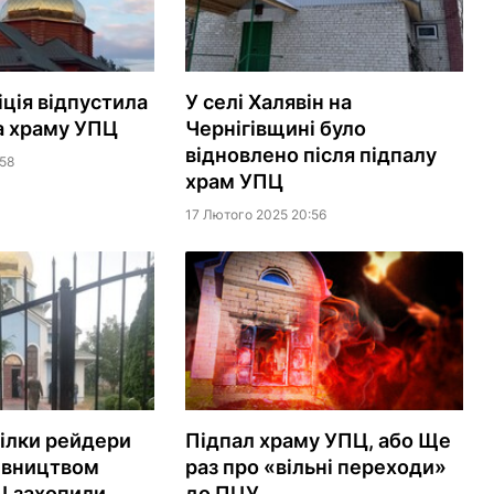
іція відпустила
У селі Халявін на
а храму УПЦ
Чернігівщині було
відновлено після підпалу
:58
храм УПЦ
17 Лютого 2025 20:56
сілки рейдери
Підпал храму УПЦ, або Ще
івництвом
раз про «вільні переходи»
Ц захопили
до ПЦУ