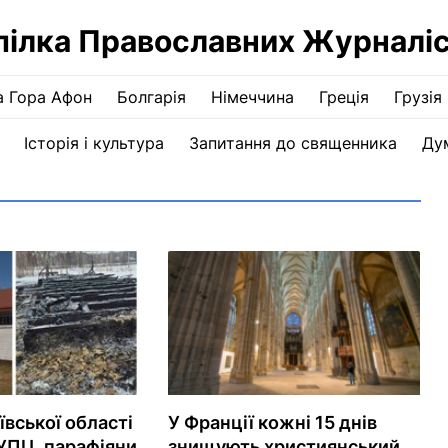
пілка Православних Журналіс
а Гора Афон
Болгарія
Німеччина
Греція
Грузія
Історія і культура
Запитання до священника
Ду
ївської області
У Франції кожні 15 днів
 УПЦ, парафіяни
знищують християнський