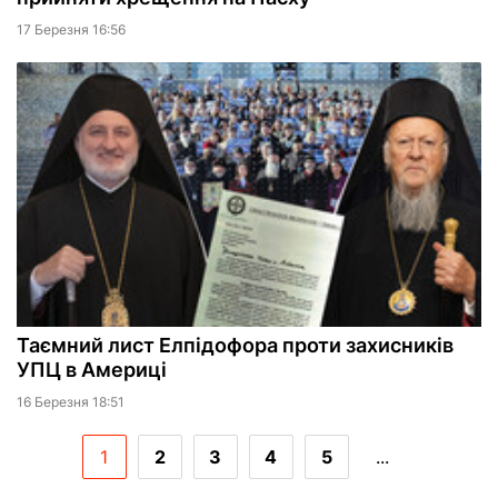
17 Березня 16:56
Таємний лист Елпідофора проти захисників
УПЦ в Америці
16 Березня 18:51
1
2
3
4
5
...