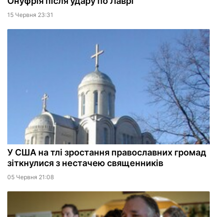
Онуфрія після удару по Лаврі
15 Червня 23:31
У США на тлі зростання православних громад
зіткнулися з нестачею священників
05 Червня 21:08