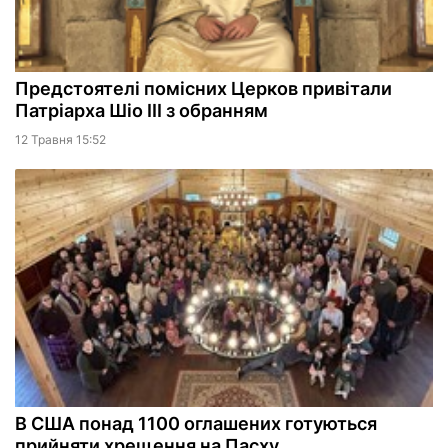
Предстоятелі помісних Церков привітали
Патріарха Шіо III з обранням
12 Травня 15:52
В США понад 1100 оглашених готуються
прийняти хрещення на Пасху