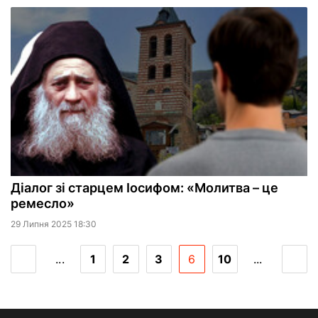
Діалог зі старцем Іосифом: «Молитва – це
ремесло»
29 Липня 2025 18:30
...
1
2
3
6
10
...