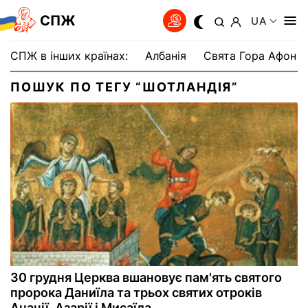
СПЖ
UA
СПЖ в інших країнах:
Албанія
Свята Гора Афон
ПОШУК ПО ТЕГУ “ШОТЛАНДІЯ”
30 грудня Церква вшановує пам'ять святого
пророка Даниїла та трьох святих отроків
Ананії, Азарії і Мисаїла