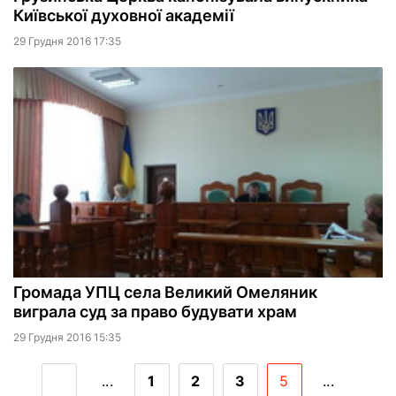
Київської духовної академії
29 Грудня 2016 17:35
Громада УПЦ села Великий Омеляник
виграла суд за право будувати храм
29 Грудня 2016 15:35
...
1
2
3
5
...