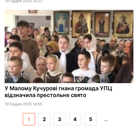
19 Грудня 2025 20:22
У Малому Кучурові гнана громада УПЦ
відзначила престольне свято
19 Грудня 2025 18:55
1
2
3
4
5
...