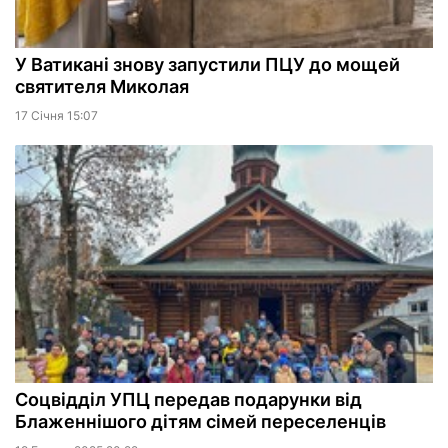
У Ватикані знову запустили ПЦУ до мощей
святителя Миколая
17 Сiчня 15:07
Соцвідділ УПЦ передав подарунки від
Блаженнішого дітям сімей переселенців