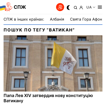
СПЖ
UA
СПЖ в інших країнах:
Албанія
Свята Гора Афон
ПОШУК ПО ТЕГУ “ВАТИКАН”
Папа Лев XIV затвердив нову конституцію
Ватикану