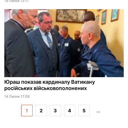
19 Липня 13:11
Юраш показав кардиналу Ватикану
російських військовополонених
14 Липня 17:09
1
2
3
4
5
...