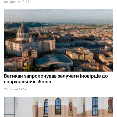
02 Серпня 13:46
Ватикан запропонував залучати іновірців до
єпархіальних зборів
28 Липня 19:17