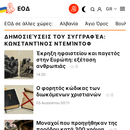
EOΔ
GR
ΕΟΔ σε άλλες χώρες:
Αλβανία
Άγιο Όρος
Βουλγ
ΔΗΜΟΣΙΕΎΣΕΙΣ ΤΟΥ ΣΥΓΓΡΑΦΈΑ:
ΚΩΝΣΤΑΝΤΊΝΟΣ ΝΤΕΜΊΝΤΟΦ
Έκρηξη ηφαιστείου και παγετός
στην Ευρώπη: εξέταση
ανθρωπιάς
0
14:20
Ο φορητός κώδικας των
διωκόμενων χριστιανών
0
05 Αυγούστου 00:11
Μοναχοί που προηγήθηκαν της
προόδου κατά 300 χρόνια
0