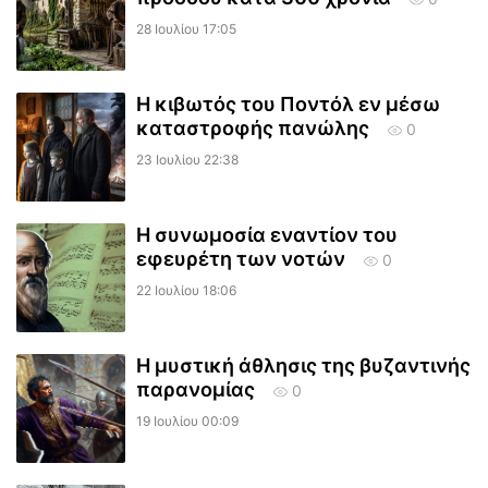
28 Ιουλίου 17:05
Η κιβωτός του Ποντόλ εν μέσω
καταστροφής πανώλης
0
23 Ιουλίου 22:38
Η συνωμοσία εναντίον του
εφευρέτη των νοτών
0
22 Ιουλίου 18:06
Η μυστική άθλησις της βυζαντινής
παρανομίας
0
19 Ιουλίου 00:09