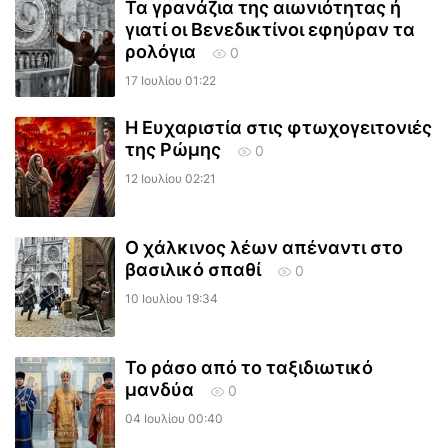
Τα γρανάζια της αιωνιότητας ή
γιατί οι Βενεδικτίνοι εφηύραν τα
ρολόγια
0
17 Ιουλίου 01:22
Η Ευχαριστία στις φτωχογειτονιές
της Ρώμης
0
12 Ιουλίου 02:21
Ο χάλκινος λέων απέναντι στο
βασιλικό σπαθί
0
10 Ιουλίου 19:34
Το ράσο από το ταξιδιωτικό
μανδύα
0
04 Ιουλίου 00:40