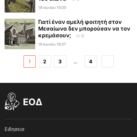
18 Ιουνίου 15:00
Γιατί έναν αμελή φοιτητή στον
Μεσαίωνα δεν μπορούσαν να τον
κρεμάσουν;
0
16 Ιουνίου 16:37
1
2
3
...
4
EOΔ
Ειδησεισ