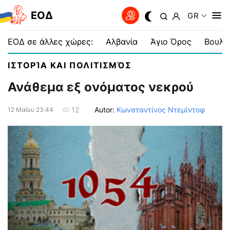
EOΔ
GR
ΕΟΔ σε άλλες χώρες:
Αλβανία
Άγιο Όρος
Βουλγ
ΙΣΤΟΡΊΑ ΚΑΙ ΠΟΛΙΤΙΣΜΌΣ
Ανάθεμα εξ ονόματος νεκρού
Autor:
Κωνσταντίνος Ντεμίντοφ
12
12 Μαΐου 23:44