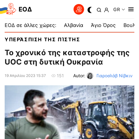
EOΔ
GR
ΕΟΔ σε άλλες χώρες:
Αλβανία
Άγιο Όρος
Βουλγ
ΥΠΕΡΆΣΠΙΣΗ ΤΗΣ ΠΊΣΤΗΣ
Το χρονικό της καταστροφής της
UOC στη δυτική Ουκρανία
Autor:
Γιαροσλάβ Νίβκιν
151
19 Απριλίου 2023 15:37