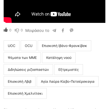
0
0
Μοιράσου το
UOC
ΟCU
Επισκοπή Ιβάνο-Φρανκίβσκ
Ψέματα των ΜΜΕ
Κατάληψη ναού
Διδηλώσεις ριζοσπαστών
Εξτρεμιστές
Επισκοπή Λβιβ
Αγία Λαύρα Κίεβο-Πετσέρσκαγια
Επισκοπή Χμελνίτσκι