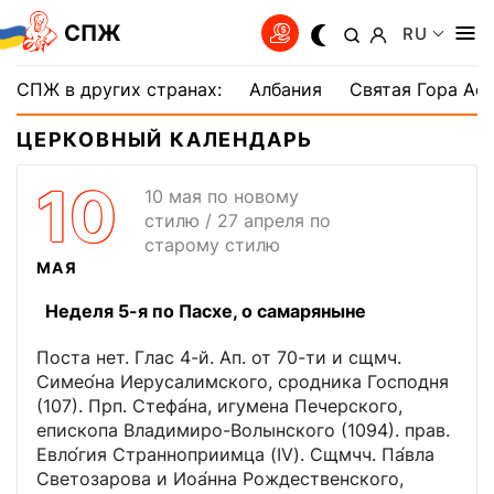
СПЖ
RU
СПЖ в других странах:
Албания
Святая Гора Аф
ЦЕРКОВНЫЙ КАЛЕНДАРЬ
10
10 мая по новому
стилю / 27 апреля по
старому стилю
МАЯ
Неделя 5-я по Пасхе, о самаряныне
Поста нет. Глас 4-й. Ап. от 70-ти и сщмч.
Симео́на Иерусалимского, сродника Господня
(107). Прп. Стефа́на, игумена Печерского,
епископа Владимиро-Волынского (1094). прав.
Евло́гия Странноприимца (IV). Сщмчч. Па́вла
Светозарова и Иоа́нна Рождественского,