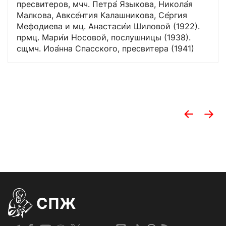
пресвитеров, мчч. Петра́ Языкова, Никола́я
Малкова, Авксе́нтия Калашникова, Се́ргия
Мефодиева и мц. Анастаси́и Шиловой (1922).
прмц. Мари́и Носовой, послушницы (1938).
сщмч. Иоа́нна Спасского, пресвитера (1941)
СПЖ