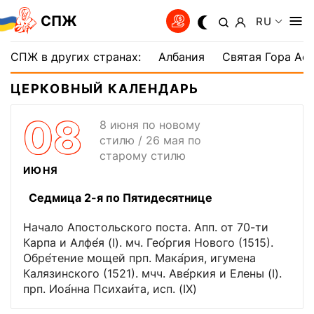
СПЖ
RU
СПЖ в других странах:
Албания
Святая Гора Аф
ЦЕРКОВНЫЙ КАЛЕНДАРЬ
08
8 июня по новому
стилю / 26 мая по
старому стилю
ИЮНЯ
Седмица 2-я по Пятидесятнице
Начало Апостольского поста. Апп. от 70-ти
Карпа и Алфе́я (I). мч. Гео́ргия Нового (1515).
Обре́тение мощей прп. Мака́рия, игумена
Калязинского (1521). мчч. Аве́ркия и Елены (I).
прп. Иоа́нна Психаи́та, исп. (IX)