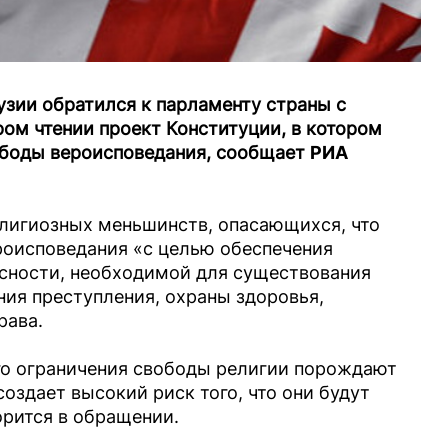
узии обратился к парламенту страны с
ром чтении проект Конституции, в котором
ободы вероисповедания, сообщает
РИА
лигиозных меньшинств, опасающихся, что
роисповедания «с целью обеспечения
сности, необходимой для существования
ия преступления, охраны здоровья,
рава.
го ограничения свободы религии порождают
создает высокий риск того, что они будут
орится в обращении.