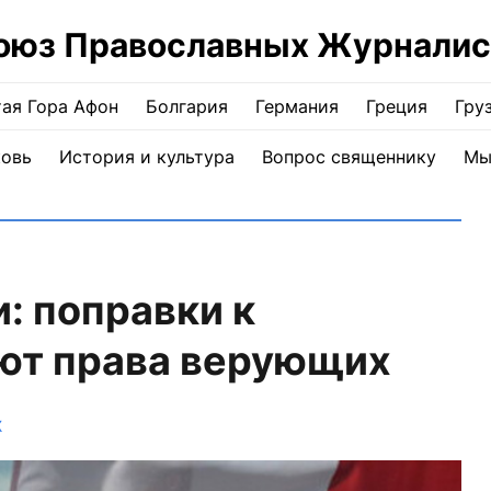
оюз Православных Журналис
ая Гора Афон
Болгария
Германия
Греция
Гру
ковь
История и культура
Вопрос священнику
Мы
: поправки к
ют права верующих
Ж