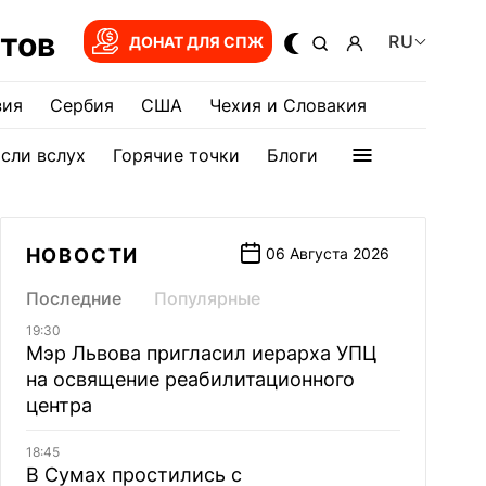
тов
RU
ДОНАТ ДЛЯ СПЖ
зия
Сербия
США
Чехия и Словакия
сли вслух
Горячие точки
Блоги
НОВОСТИ
06 Августа 2026
Последние
Популярные
19:30
Мэр Львова пригласил иерарха УПЦ
на освящение реабилитационного
центра
18:45
В Сумах простились с