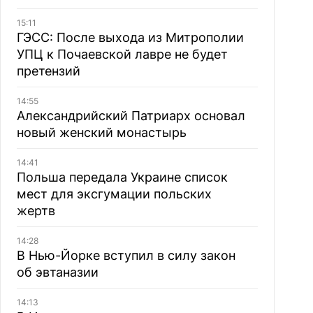
15:11
ГЭСС: После выхода из Митрополии
УПЦ к Почаевской лавре не будет
претензий
14:55
Александрийский Патриарх основал
новый женский монастырь
14:41
Польша передала Украине список
мест для эксгумации польских
жертв
14:28
В Нью-Йорке вступил в силу закон
об эвтаназии
14:13