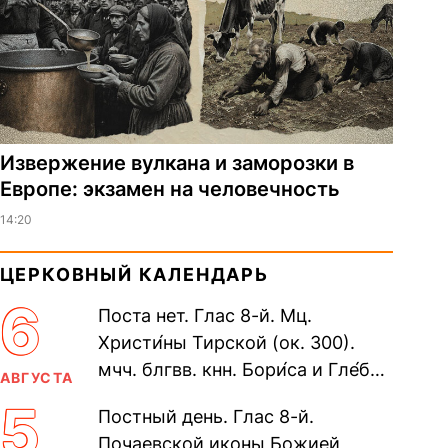
Извержение вулкана и заморозки в
Европе: экзамен на человечность
14:20
ЦЕРКОВНЫЙ КАЛЕНДАРЬ
6
Поста нет. Глас 8-й. Мц.
Христи́ны Тирской (ок. 300).
мчч. блгвв. кнн. Бори́са и Гле́ба,
АВГУСТА
во Святом Крещении Рома́на и
5
Постный день. Глас 8-й.
Дави́да (1015). Прп....
Почаевской иконы Божией