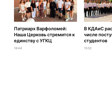
Патриарх Варфоломей:
В КДАиС рас
Наша Церковь стремится к
числе пост
единству с УГКЦ
студентов
16:44
15:52