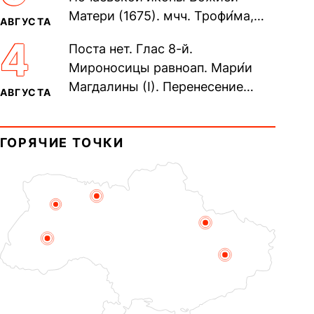
Матери (1675). мчч. Трофи́ма,
АВГУСТА
Фео́фила и с ними 13-ти
4
Поста нет. Глас 8-й.
мучеников (284–305). прав.
Мироносицы равноап. Мари́и
воина Фео́дора...
Магдалины (I). Перенесение
АВГУСТА
мощей сщмч. Фо́ки, епископа
Синопского (403–404). Прп.
ГОРЯЧИЕ ТОЧКИ
Корни́лия...