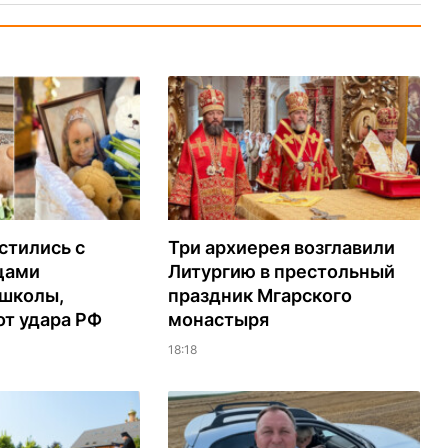
стились с
Три архиерея возглавили
цами
Литургию в престольный
 школы,
праздник Мгарского
т удара РФ
монастыря
18:18