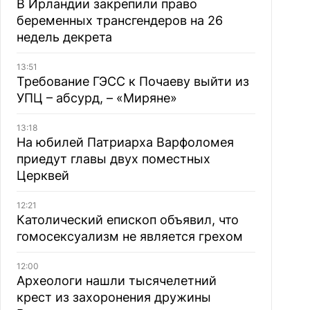
В Ирландии закрепили право
беременных трансгендеров на 26
недель декрета
13:51
Требование ГЭСС к Почаеву выйти из
УПЦ – абсурд, – «Миряне»
13:18
На юбилей Патриарха Варфоломея
приедут главы двух поместных
Церквей
12:21
Католический епископ объявил, что
гомосексуализм не является грехом
12:00
Археологи нашли тысячелетний
крест из захоронения дружины