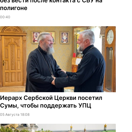
без вести после контакта с СБУ на
полигоне
00:40
Иерарх Сербской Церкви посетил
Сумы, чтобы поддержать УПЦ
05 Августа 18:08