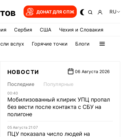
тов
RU
ДОНАТ ДЛЯ СПЖ
зия
Сербия
США
Чехия и Словакия
сли вслух
Горячие точки
Блоги
НОВОСТИ
06 Августа 2026
Последние
Популярные
00:40
Мобилизованный клирик УПЦ пропал
без вести после контакта с СБУ на
полигоне
05 Августа 21:07
ПЦУ показала число людей на