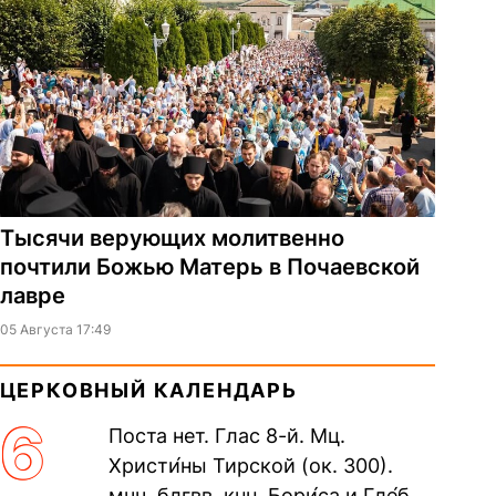
Тысячи верующих молитвенно
почтили Божью Матерь в Почаевской
лавре
05 Августа 17:49
ЦЕРКОВНЫЙ КАЛЕНДАРЬ
6
Поста нет. Глас 8-й. Мц.
Христи́ны Тирской (ок. 300).
мчч. блгвв. кнн. Бори́са и Гле́ба,