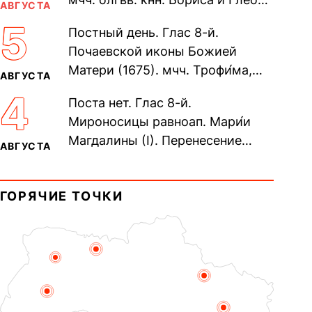
АВГУСТА
во Святом Крещении Рома́на и
5
Постный день. Глас 8-й.
Дави́да (1015). Прп....
Почаевской иконы Божией
Матери (1675). мчч. Трофи́ма,
АВГУСТА
Фео́фила и с ними 13-ти
4
Поста нет. Глас 8-й.
мучеников (284–305). прав.
Мироносицы равноап. Мари́и
воина Фео́дора...
Магдалины (I). Перенесение
АВГУСТА
мощей сщмч. Фо́ки, епископа
Синопского (403–404). Прп.
ГОРЯЧИЕ ТОЧКИ
Корни́лия...