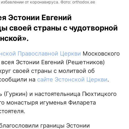
избавлении от коронавируса. Фото: orthodox.ee
ея Эстонии Евгений
цы своей страны с чудотворной
нской».
нской Православной Церкви
Московского
 всея Эстонии Евгений (Решетников)
руг своей страны с молитвой об
 сообщили на
сайте Эстонской Церкви
.
ь (Гуркин) и настоятельница Пюхтицкого
го монастыря игуменья Филарета
стоятеля.
 благословили границы Эстонии