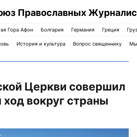
оюз Православных Журналис
ая Гора Афон
Болгария
Германия
Греция
Гру
ковь
История и культура
Вопрос священнику
Мы
ской Церкви совершил
 ход вокруг страны