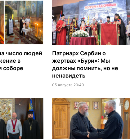
ла число людей
Патриарх Сербии о
жение в
жертвах «Бури»: Мы
м соборе
должны помнить, но не
ненавидеть
05 Августа 20:40