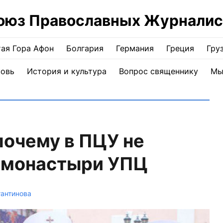
оюз Православных Журналис
ая Гора Афон
Болгария
Германия
Греция
Гру
ковь
История и культура
Вопрос священнику
Мы
почему в ПЦУ не
и монастыри УПЦ
тантинова