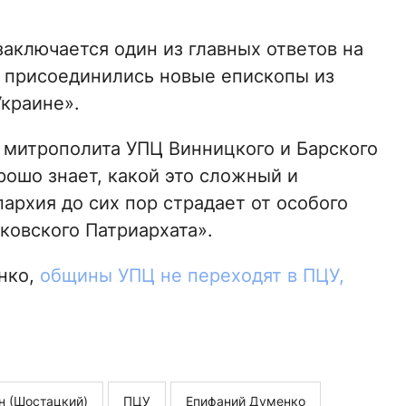
аключается один из главных ответов на
е присоединились новые епископы из
Украине».
 митрополита УПЦ Винницкого и Барского
рошо знает, какой это сложный и
пархия до сих пор страдает от особого
ковского Патриархата».
нко,
общины УПЦ не переходят в ПЦУ,
н (Шостацкий)
ПЦУ
Епифаний Думенко