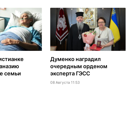
истианке
Думенко наградил
таназию
очередным орденом
е семьи
эксперта ГЭСС
08 Августа 11:53