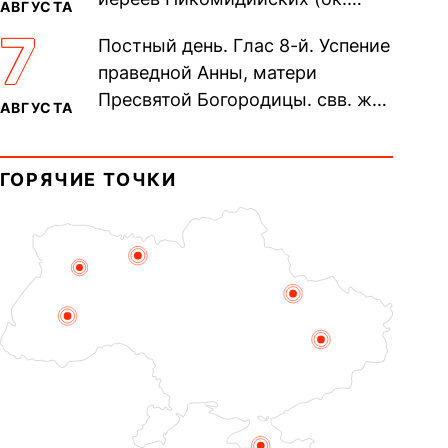
АВГУСТА
305). Прп. Моисе́я У́грина,
7
Постный день. Глас 8-й. Успение
Печерского, в Ближних
праведной Анны, матери
пещерах...
Пресвятой Богородицы. свв. жен
АВГУСТА
Олимпиа́ды, диаконисы (409) и
прп. Евпракси́и девы,...
ГОРЯЧИЕ ТОЧКИ