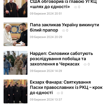
США обговорив із главою УГКЦ
«шлях до єдності»
0
09 Березня 2024 20:51
Папа закликав Україну викинути
білий прапор
0
09 Березня 2024 20:29
Нардеп: Силовики саботують
розслідування побоїща та
захоплення в Черкасах
0
09 Березня 2024 14:29
Екзарх Фанара: Святкування
Пасхи православних із РКЦ – крок
до єдності
0
09 Березня 2024 13:37