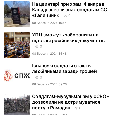
На цвинтарі при храмі Фанара в
Канаді знесли знак солдатам СС
«Галичини»
0
08 Березня 2024 16:45
УПЦ зможуть заборонити на
підставі російських документів
0
08 Березня 2024 14:48
Іспанські солдати стають
лесбіянками заради грошей
0
08 Березня 2024 09:26
Солдатам-мусульманам у «СВО»
дозволили не дотримуватися
посту в Рамадан
0