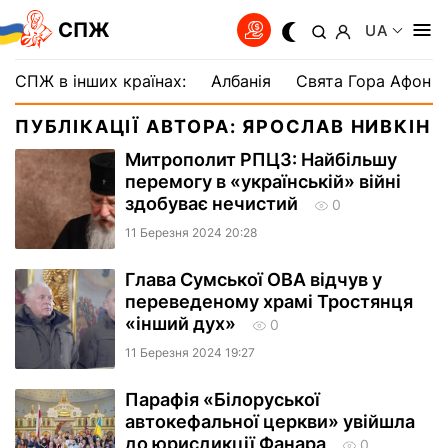
СПЖ
UA
СПЖ в інших країнах:
Албанія
Свята Гора Афон
ПУБЛІКАЦІЇ АВТОРА: ЯРОСЛАВ НИВКІН
Митрополит РПЦЗ: Найбільшу
перемогу в «українській» війні
здобуває нечистий
0
11 Березня 2024 20:28
Глава Сумської ОВА відчув у
переведеному храмі Тростянця
«інший дух»
0
11 Березня 2024 19:27
Парафія «Білоруської
автокефальної церкви» увійшла
до юрисдикції Фанара
0