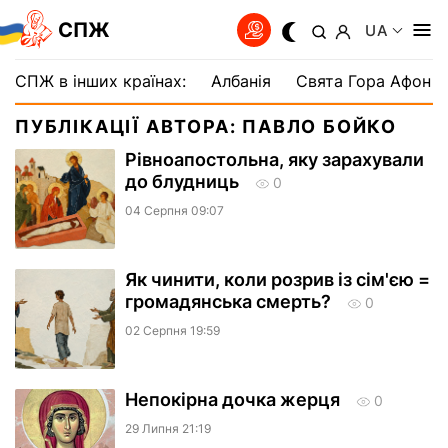
СПЖ
UA
СПЖ в інших країнах:
Албанія
Свята Гора Афон
ПУБЛІКАЦІЇ АВТОРА: ПАВЛО БОЙКО
Рівноапостольна, яку зарахували
до блудниць
0
04 Серпня 09:07
Як чинити, коли розрив із сім'єю =
громадянська смерть?
0
02 Серпня 19:59
Непокірна дочка жерця
0
29 Липня 21:19