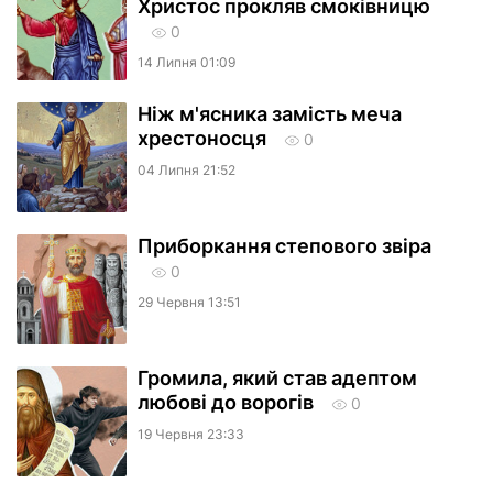
Христос прокляв смоківницю
0
14 Липня 01:09
Ніж м'ясника замість меча
хрестоносця
0
04 Липня 21:52
​Приборкання степового звіра
0
29 Червня 13:51
Громила, який став адептом
любові до ворогів
0
19 Червня 23:33