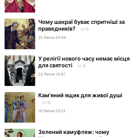
Чому шахраї буває спритніші за
праведників?
0
25 Липня 00:54
У релігії нового часу немає місця
для святості
0
23 Липня 12:47
Кам'яний ящик для живої душі
0
19 Липня 23:23
Зелений камуфляж: чому