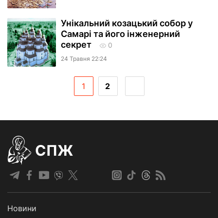
Унікальний козацький собор у
Самарі та його інженерний
секрет
0
24 Травня 22:24
1
2
СПЖ
Новини