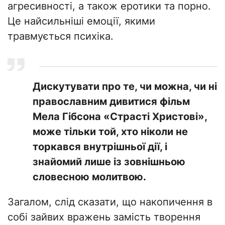
агресивності, а також еротики та порно.
Це найсильніші емоції, якими
травмується психіка.
Дискутувати про те, чи можна, чи ні
православним дивитися фільм
Мела Гібсона «Страсті Христові»,
може тільки той, хто ніколи не
торкався внутрішньої дії, і
знайомий лише із зовнішньою
словесною молитвою.
Загалом, слід сказати, що накопичення в
собі зайвих вражень замість творення