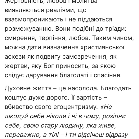
Жертовність, любов і молитва
виявляються реаліями, що
взаємопроникають і не піддаються
розмежуванню. Вони подібні до тріади:
смирення, терпіння, любов. Таким чином,
можна дати визначення християнської
аскези як подвигу самозречення, як
жертви, яку Бог приносить, за якою
слідує дарування благодаті і спасіння.
Духовне життя – це насолода. Благодать
коштує дуже дорого. Її вартість –
вбивство свого егоцентризму.
«Не
шкодуй себе ніколи і ні в чому, розіпни
себе, свою стару людину, яка живе,
переважно, в тілі – і ти відсічеш відразу