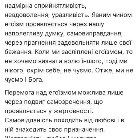
надмірна сприйнятливість,
невдоволення, уразливість. Явним чином
егоїзм проявляється через нашу
наполегливу думку, самовиправдання,
через прагнення задовольняти лише свої
бажання. Коли ми засліплені егоїзмом, то
не хочемо визнати волю іншого, тоді ми
нікого, окрім себе, не чуємо. Отже, ми не
чуємо і Бога.
Перемога над егоїзмом можлива лише
через подвиг самозречення, що
проявляється у жертовності.
Самовідданість походить від любові і в
ній знаходить своє призначення.