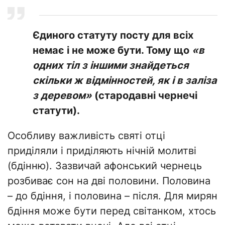
Єдиного статуту посту для всіх
немає і не може бути. Тому що
«в
одних тіл з іншими знайдеться
скільки ж відмінностей, як і в заліза
з деревом»
(стародавні чернечі
статути).
Особливу важливість святі отці
приділяли і приділяють нічній молитві
(бдінню). Зазвичай афонський чернець
розбиває сон на дві половини. Половина
– до бдіння, і половина – після. Для мирян
бдіння може бути перед світанком, хтось