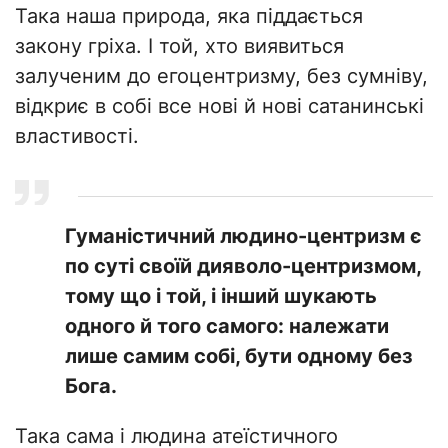
Така наша природа, яка піддається
закону гріха. І той, хто виявиться
залученим до егоцентризму, без сумніву,
відкриє в собі все нові й нові сатанинські
властивості.
Гуманістичний людино-центризм є
по суті своїй дияволо-центризмом,
тому що і той, і інший шукають
одного й того самого: належати
лише самим собі, бути одному без
Бога.
Така сама і людина атеїстичного