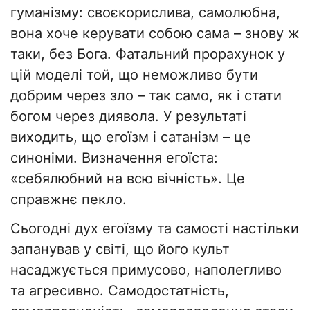
гуманізму: своєкорислива, самолюбна,
вона хоче керувати собою сама – знову ж
таки, без Бога. Фатальний прорахунок у
цій моделі той, що неможливо бути
добрим через зло – так само, як і стати
богом через диявола. У результаті
виходить, що егоїзм і сатанізм – це
синоніми. Визначення егоїста:
«себялюбний на всю вічність». Це
справжнє пекло.
Сьогодні дух егоїзму та самості настільки
запанував у світі, що його культ
насаджується примусово, наполегливо
та агресивно. Самодостатність,