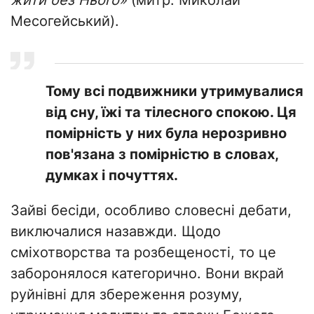
жити без Нього»
(митр. Миколай
Месогейський).
Тому всі подвижники утримувалися
від сну, їжі та тілесного спокою. Ця
помірність у них була нерозривно
пов'язана з помірністю в словах,
думках і почуттях.
Зайві бесіди, особливо словесні дебати,
виключалися назавжди. Щодо
сміхотворства та розбещеності, то це
заборонялося категорично. Вони вкрай
руйнівні для збереження розуму,