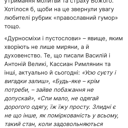
утримання молитви та страху Божого.
Хотілося б, щоби на це звернули увагу
любителі рубрик «православний гумор»
тощо.
«Дурносміхи і пустослови» – явище, яким
хворіють не лише миряни, а й
духовенство. Те, що писали Василій і
Антоній Великі, Кассиан Римлянин та
інші, актуально й сьогодні:
«Усю суєту і
вигадки залиш», «Будь-яке – крім
потреби, – зайве побажання не
допускай», «Спи мало, не одягай
дорогого одягу, їж їжу просту. Злидні є
не що інше, як поміркованість у всьому,
такий стан, коли задовольняються