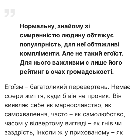
Нормальну, знайому зі
смиренністю людину обтяжує
популярність, для неї обтяжливі
компліменти. Але не такий егоїст.
Для нього важливим є лише його
рейтинг в очах громадськості.
Егоїзм – багатоликий перевертень. Немає
сфери життя, куди б він не проник. Він
виявляє себе як марнославство, як
самохвалення, часто – як самолюбство,
часом у відвертому вигляді – як гнів чи
заздрість, інколи ж у прихованому – як