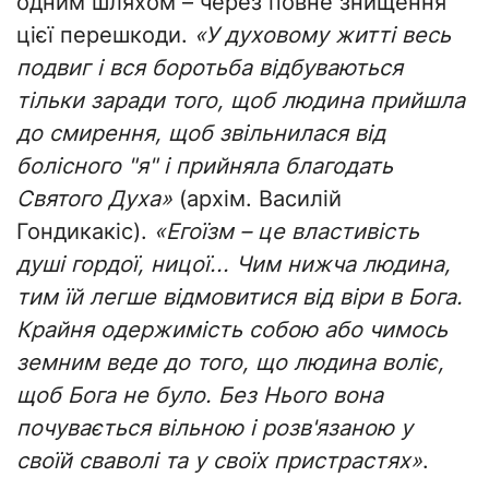
одним шляхом – через повне знищення
цієї перешкоди.
«У духовому житті весь
подвиг і вся боротьба відбуваються
тільки заради того, щоб людина прийшла
до смирення, щоб звільнилася від
болісного "я" і прийняла благодать
Святого Духа»
(архім. Василій
Гондикакіс).
«Егоїзм – це властивість
душі гордої, ницої... Чим нижча людина,
тим їй легше відмовитися від віри в Бога.
Крайня одержимість собою або чимось
земним веде до того, що людина воліє,
щоб Бога не було. Без Нього вона
почувається вільною і розв'язаною у
своїй сваволі та у своїх пристрастях»
.