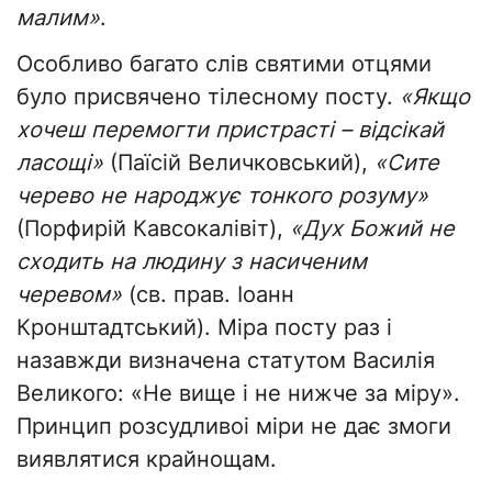
малим»
.
Особливо багато слів святими отцями
було присвячено тілесному посту.
«Якщо
хочеш перемогти пристрасті – відсікай
ласощі»
(Паїсій Величковський),
«Сите
черево не народжує тонкого розуму»
(Порфирій Кавсокалівіт),
«Дух Божий не
сходить на людину з насиченим
черевом»
(св. прав. Іоанн
Кронштадтський). Міра посту раз і
назавжди визначена статутом Василія
Великого: «Не вище і не нижче за міру».
Принцип розсудливоі міри не дає змоги
виявлятися крайнощам.