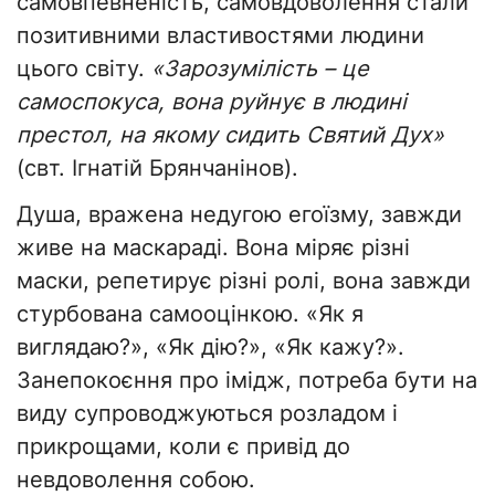
самовпевненість, самовдоволення стали
позитивними властивостями людини
цього світу.
«Зарозумілість – це
самоспокуса, вона руйнує в людині
престол, на якому сидить Святий Дух»
(свт. Ігнатій Брянчанінов).
Душа, вражена недугою егоїзму, завжди
живе на маскараді. Вона міряє різні
маски, репетирує різні ролі, вона завжди
стурбована самооцінкою. «Як я
виглядаю?», «Як дію?», «Як кажу?».
Занепокоєння про імідж, потреба бути на
виду супроводжуються розладом і
прикрощами, коли є привід до
невдоволення собою.