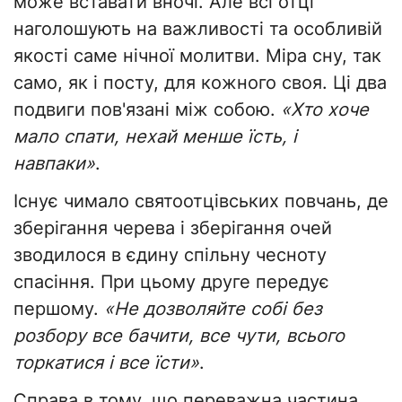
може вставати вночі. Але всі отці
наголошують на важливості та особливій
якості саме нічної молитви. Міра сну, так
само, як і посту, для кожного своя. Ці два
подвиги пов'язані між собою.
«Хто хоче
мало спати, нехай менше їсть, і
навпаки»
.
Існує чимало святоотцівських повчань, де
зберігання черева і зберігання очей
зводилося в єдину спільну чесноту
спасіння. При цьому друге передує
першому.
«Не дозволяйте собі без
розбору все бачити, все чути, всього
торкатися і все їсти»
.
Справа в тому, що переважна частина