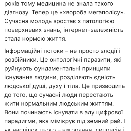
років тому медицина не знала такого
діагнозу. Тепер це «хвороба мегаполісу».
Сучасна молодь зростає з патологією
поверхневих знань, інтернет-залежність
стала нормою життя.
Інформаційні потоки – не просто злодії і
розбійники. Це онтологічні паразити, які
руйнують фундаментальні принципи
існування людини, розділяють єдність
людської душі, духу і тіла. Це призводить
до того, що сучасні люди перестають
жити нормальним людським життям.
Вони починають існувати в аду цифрової
парадигми, яка мімікрує під земний рай. І
як наслідок цього – вигорання, депресія і