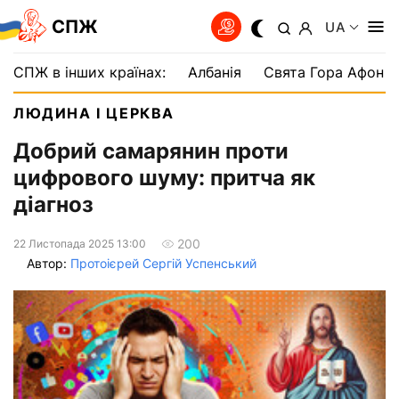
СПЖ
UA
СПЖ в інших країнах:
Албанія
Свята Гора Афон
ЛЮДИНА І ЦЕРКВА
Добрий самарянин проти
цифрового шуму: притча як
діагноз
200
22 Листопада 2025 13:00
Автор:
Протоієрей Сергій Успенський