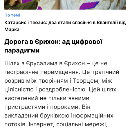
По темі
Катарсис і теозис: два етапи спасіння в Євангелії від
Марка
Дорога в Єрихон: ад цифрової
парадигми
Шлях з Єрусалима в Єрихон – це не
географічне переміщення. Це трагічний
розрив між творінням і Творцем, між
цілісністю і роздробленістю. Цей шлях
вистелений не тільки явними
пристрастями і пороками. Він
викладений бруківкою інформаційних
потоків. Інтернет, соціальні мережі,