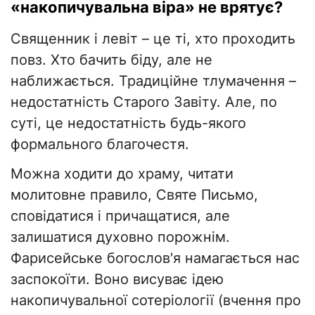
«накопичувальна віра» не врятує?
Священник і левіт – це ті, хто проходить
повз. Хто бачить біду, але не
наближається. Традиційне тлумачення –
недостатність Старого Завіту. Але, по
суті, це недостатність будь-якого
формального благочестя.
Можна ходити до храму, читати
молитовне правило, Святе Письмо,
сповідатися і причащатися, але
залишатися духовно порожнім.
Фарисейське богослов'я намагається нас
заспокоїти. Воно висуває ідею
накопичувальної сотеріології (вчення про