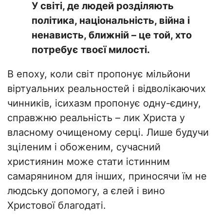
У світі, де людей розділяють
політика, національність, війна і
ненависть, ближній – це той, хто
потребує твоєї милості.
В епоху, коли світ пропонує мільйони
віртуальних реальностей і відволікаючих
чинників, ісихазм пропонує одну-єдину,
справжню реальність – лик Христа у
власному очищеному серці. Лише будучи
зціленим і обоженим, сучасний
християнин може стати істинним
самарянином для інших, приносячи їм не
людську допомогу, а єлей і вино
Христової благодаті.