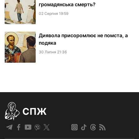
громадянська смерть?
02 Серпня 19:59
Диявола присоромлює не помста, а
подяка
30 Липня 21:36
СПЖ