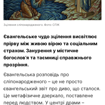
Зцілення сліпонародженого. Фото: СПЖ
Євангельське чудо зцілення висвітлює
прірву між живою вірою та соціальним
страхом. Занурення у містичне
богослов’я та таємниці справжнього
прозріння.
Євангельська розповідь про
сліпонародженого – це не просто
євангельський звіт про диво, що сталося.
Це метафізичне дзеркало, поставлене
перед людством. У центрі драми –