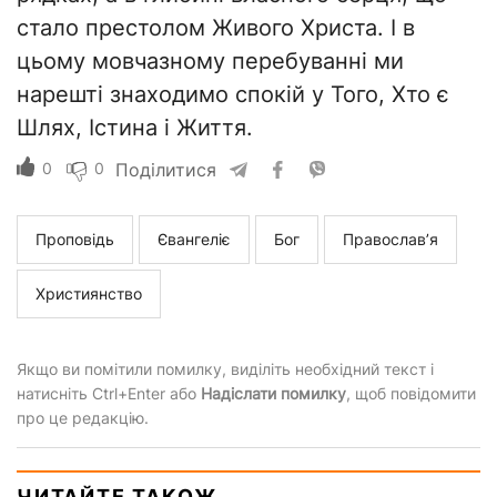
стало престолом Живого Христа. І в
цьому мовчазному перебуванні ми
нарешті знаходимо спокій у Того, Хто є
Шлях, Істина і Життя.
0
0
Поділитися
Проповідь
Євангеліє
Бог
Православ’я
Християнство
Якщо ви помітили помилку, виділіть необхідний текст і
натисніть Ctrl+Enter або
Надіслати помилку
, щоб повідомити
про це редакцію.
ЧИТАЙТЕ ТАКОЖ