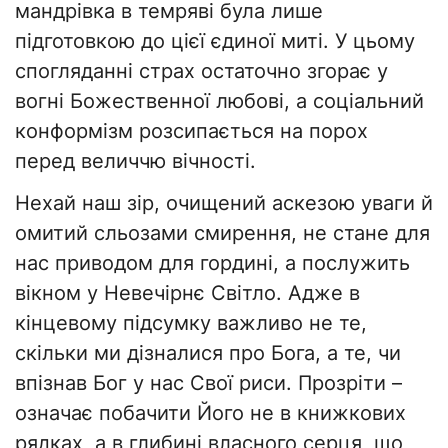
мандрівка в темряві була лише
підготовкою до цієї єдиної миті. У цьому
спогляданні страх остаточно згорає у
вогні Божественної любові, а соціальний
конформізм розсипається на порох
перед величчю вічності.
Нехай наш зір, очищений аскезою уваги й
омитий сльозами смирення, не стане для
нас приводом для гордині, а послужить
вікном у Невечірнє Світло. Адже в
кінцевому підсумку важливо не те,
скільки ми дізналися про Бога, а те, чи
впізнав Бог у нас Свої риси. Прозріти –
означає побачити Його не в книжкових
рядках, а в глибині власного серця, що