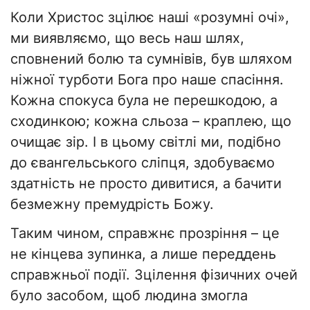
Коли Христос зцілює наші «розумні очі»,
ми виявляємо, що весь наш шлях,
сповнений болю та сумнівів, був шляхом
ніжної турботи Бога про наше спасіння.
Кожна спокуса була не перешкодою, а
сходинкою; кожна сльоза – краплею, що
очищає зір. І в цьому світлі ми, подібно
до євангельського сліпця, здобуваємо
здатність не просто дивитися, а бачити
безмежну премудрість Божу.
​Таким чином, справжнє прозріння – це
не кінцева зупинка, а лише переддень
справжньої події. Зцілення фізичних очей
було засобом, щоб людина змогла