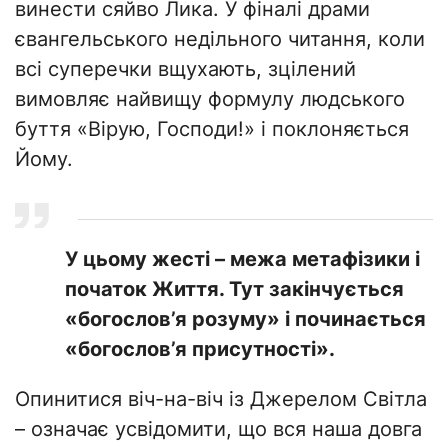
винести сяйво Лика. У фіналі драми
євангельського недільного читання, коли
всі суперечки вщухають, зцілений
вимовляє найвищу формулу людського
буття «Вірую, Господи!» і поклоняється
Йому.
У цьому жесті – межа метафізики і
початок Життя. Тут закінчується
«богослов’я розуму» і починається
«богослов’я присутності».
Опинитися віч-на-віч із Джерелом Світла
– означає усвідомити, що вся наша довга