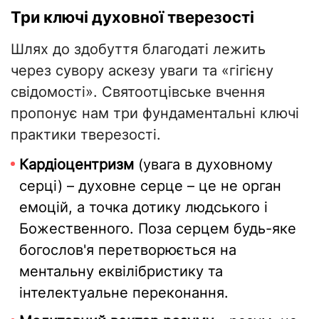
​Три ключі духовної тверезості
Шлях до здобуття благодаті лежить
через сувору аскезу уваги та «гігієну
свідомості». Святоотцівське вчення
пропонує нам три фундаментальні ключі
практики тверезості.
​Кардіоцентризм
(увага в духовному
серці) – духовне серце – це не орган
емоцій, а точка дотику людського і
Божественного. Поза серцем будь-яке
богослов'я перетворюється на
ментальну еквілібристику та
інтелектуальне переконання.