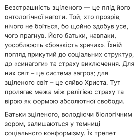
Безстрашність зціленого — це плід його
онтологічної наготи. Той, хто прозрів,
нічого не боїться, бо щойно здобув усе,
чого прагнув. Його батьки, навпаки,
уособлюють «боязкість зрячих». Їхній
погляд прикутий до соціальних структур,
до «синагоги» та страху виключення. Для
них світ – це система загроз; для
зціленого світ – це сяйво Христа. Тут
пролягає межа між релігією страху та
вірою як формою абсолютної свободи.
Батьки зціленого, володіючи біологічним
зором, залишаються у темниці
соціального конформізму. Їх трепет