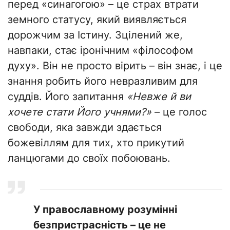
перед «синагогою» – це страх втрати
земного статусу, який виявляється
дорожчим за Істину. Зцілений же,
навпаки, стає іронічним «філософом
духу». Він не просто вірить – він знає, і це
знання робить його невразливим для
суддів. Його запитання
«Невже й ви
хочете стати Його учнями?»
– це голос
свободи, яка завжди здається
божевіллям для тих, хто прикутий
ланцюгами до своїх побоювань.
​У православному розумінні
безпристрасність – це не