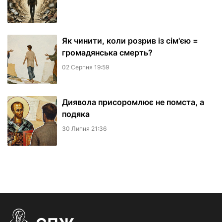
Як чинити, коли розрив із сім'єю =
громадянська смерть?
02 Серпня 19:59
Диявола присоромлює не помста, а
подяка
30 Липня 21:36