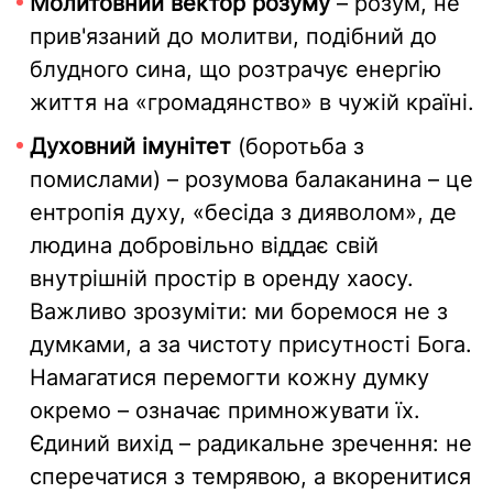
Молитовний вектор розуму
– розум, не
прив'язаний до молитви, подібний до
блудного сина, що розтрачує енергію
життя на «громадянство» в чужій країні.
Духовний імунітет
(боротьба з
помислами) – розумова балаканина – це
ентропія духу, «бесіда з дияволом», де
людина добровільно віддає свій
внутрішній простір в оренду хаосу.
Важливо зрозуміти: ми боремося не з
думками, а за чистоту присутності Бога.
Намагатися перемогти кожну думку
окремо – означає примножувати їх.
Єдиний вихід – радикальне зречення: не
сперечатися з темрявою, а вкоренитися