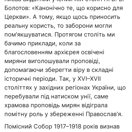
Болотов: «Канонічно те, що корисно для
Церкви». А тому, якщо щось приносить
реальну користь, то заборони могли
пом'якшуватися. Протягом століть ми
бачимо приклади, коли за
благословенням архієрея освічені
миряни виголошували проповіді,
допомагаючи зберегти віру в складні
історичні періоди. Так, у XVI–XVII
століттях у західних регіонах України, що
перебували під натиском унії, саме
храмова проповідь мирян відіграла
помітну роль у збереженні Православ'я.
Помісний Собор 1917–1918 років визнав