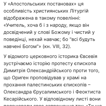
У «Апостольських постановах» ця
особливість християнських Літургій
відображена в такому повелінні:
«Учитель, хоча б і з народу, якщо він
досвідчений у слові Божому і чистий у
поведінці, нехай навчає; бо "всі будуть
навчені Богом"» (кн. VIII, 32).
У відомого церковного історика Євсевія
зустрічаємо історію протесту єпископа
Димитрія Олександрійського проти того,
що Ориген проповідував у храмі на
прохання палестинських єпископів –
Олександра Єрусалимського і Феоктиста
Кесарійського. У відповідному листі вони