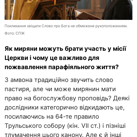
Покликання звіщати Слово про Бога не обмежене рукоположенням.
Фото: СПЖ
Як миряни можуть брати участь у місії
Церкви і чому це важливо для
пожвавлення парафіяльного життя?
З амвона традиційно звучить слово
пастиря, але чи може мирянин мати
право на богослужбову проповідь? Деякі
дослідники категорично відкидають це,
посилаючись на 64-те правило
Трульського собору (кін. VII ст.) і пізніші
тлумачення цього канону. Але є й інші