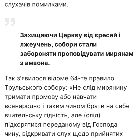
слухачів помилками.
Захищаючи Церкву від єресей і
лжеучень, собори стали
забороняти проповідувати мирянам
з амвона.
Так з'явилося відоме 64-те правило
Трульського собору: «Не слід мирянину
тримати промову або навчати
всенародно і таким чином брати на себе
вчительську гідність, але (слід)
підкорятися переданому від Господа
чину, відкривати слух щодо прийнятих