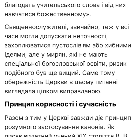
благодать учительського слова і від них
навчатися божественному».
Священнослужителі, звичайно, теж у всі
часи могли допускати неточності,
захоплюватися пустослів'ям або хибними
ідеями, але у мирян, які не мають
спеціальної богословської освіти, ризик
подібного був ще вищий. Саме тому
обережність Церкви в цьому питанні
виглядала цілком виправданою.
Принцип корисності і сучасність
Разом з тим у Церкві завжди діє принцип
розумного застосування канонів. Як
писав видатний учений XIX століття В. В.