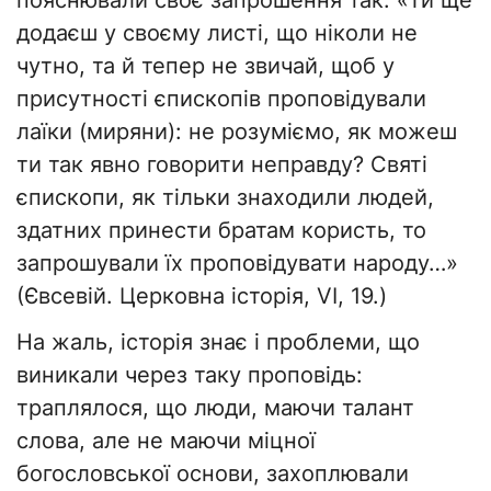
пояснювали своє запрошення так: «Ти ще
додаєш у своєму листі, що ніколи не
чутно, та й тепер не звичай, щоб у
присутності єпископів проповідували
лаїки (миряни): не розуміємо, як можеш
ти так явно говорити неправду? Святі
єпископи, як тільки знаходили людей,
здатних принести братам користь, то
запрошували їх проповідувати народу…»
(Євсевій. Церковна історія, VI, 19.)
На жаль, історія знає і проблеми, що
виникали через таку проповідь:
траплялося, що люди, маючи талант
слова, але не маючи міцної
богословської основи, захоплювали