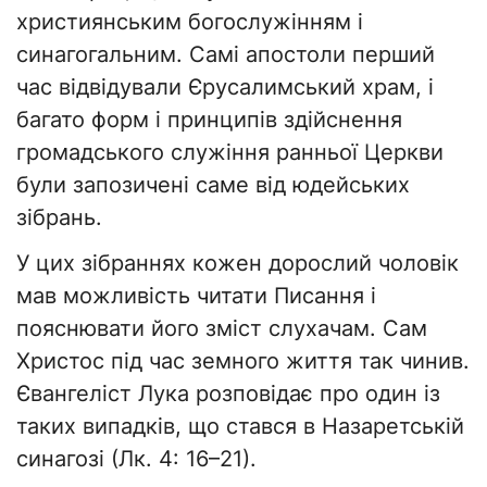
християнським богослужінням і
синагогальним. Самі апостоли перший
час відвідували Єрусалимський храм, і
багато форм і принципів здійснення
громадського служіння ранньої Церкви
були запозичені саме від юдейських
зібрань.
У цих зібраннях кожен дорослий чоловік
мав можливість читати Писання і
пояснювати його зміст слухачам. Сам
Христос під час земного життя так чинив.
Євангеліст Лука розповідає про один із
таких випадків, що стався в Назаретській
синагозі (Лк. 4: 16–21).