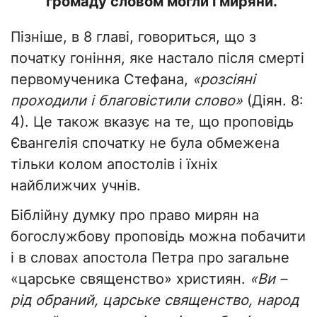
громаду словом могли і миряни.
Пізніше, в 8 главі, говориться, що з
початку гоніння, яке настало після смерті
первомученика Стефана,
«розсіяні
проходили і благовістили слово»
(Діян. 8:
4). Це також вказує на те, що проповідь
Євангелія спочатку не була обмежена
тільки колом апостолів і їхніх
найближчих учнів.
Біблійну думку про право мирян на
богослужбову проповідь можна побачити
і в словах апостола Петра про загальне
«царське священство» християн.
«Ви –
рід обраний, царське священство, народ