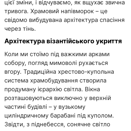
цієї зміни, і відчуваємо, як вщухає звична
тривога. Храмовий напівморок – це
свідомо вибудувана архітектура спасіння
через тінь.
Архітектура візантійського укриття
Коли ми стоїмо під важкими арками
собору, погляд мимоволі рухається
вгору. Традиційна хрестово-купольна
система храмобудування створила
продуману ієрархію світла. Вікна
розташовуються виключно у верхній
частині будівлі – у вузькому
циліндричному барабані під куполом.
Звідти, з піднебесся, сонячне світло