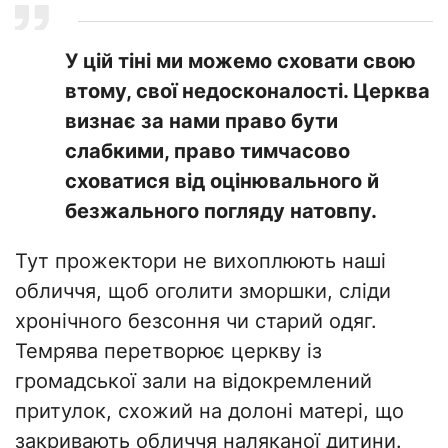
У цій тіні ми можемо сховати свою
втому, свої недосконалості. Церква
визнає за нами право бути
слабкими, право тимчасово
сховатися від оцінювального й
безжального погляду натовпу.
Тут прожектори не вихоплюють наші
обличчя, щоб оголити зморшки, сліди
хронічного безсоння чи старий одяг.
Темрява перетворює церкву із
громадської зали на відокремлений
притулок, схожий на долоні матері, що
закривають обличчя наляканої дитини.