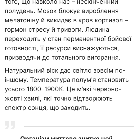
того, що навколо нас – нескінченний
полудень. Мозок блокує вироблення
мелатоніну й викидає в кров кортизол –
гормон стресу й тривоги. Людина
переходить у стан перманентної бойової
готовності, її ресурси виснажуються,
призводячи до тотального вигорання.
Натуральний віск дає світло зовсім по-
іншому. Температура полум'я становить
усього 1800–1900K. Це м'які червоно-
жовті хвилі, які точно відтворюють
спектр сонця, що заходить.
Організм миттєво зчитує цей