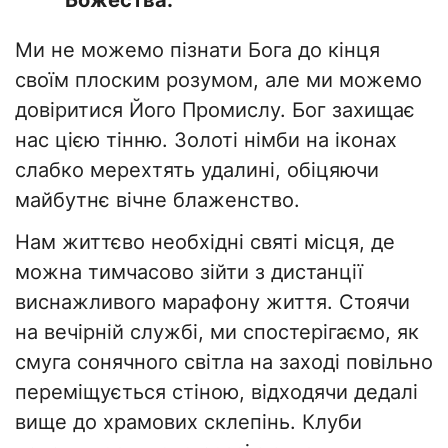
Божества.
Ми не можемо пізнати Бога до кінця
своїм плоским розумом, але ми можемо
довіритися Його Промислу. Бог захищає
нас цією тінню. Золоті німби на іконах
слабко мерехтять удалині, обіцяючи
майбутнє вічне блаженство.
Нам життєво необхідні святі місця, де
можна тимчасово зійти з дистанції
виснажливого марафону життя. Стоячи
на вечірній службі, ми спостерігаємо, як
смуга сонячного світла на заході повільно
переміщується стіною, відходячи дедалі
вище до храмових склепінь. Клуби