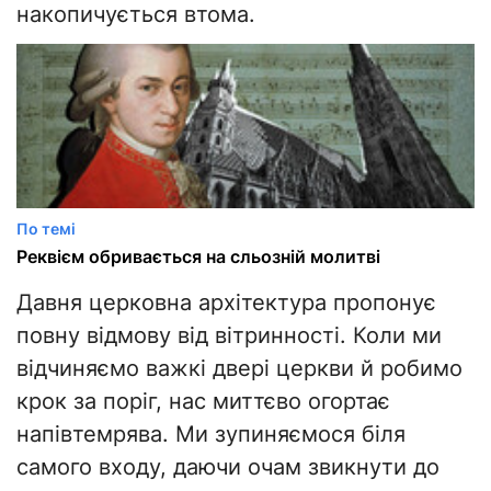
накопичується втома.
По темі
Реквієм обривається на сльозній молитві
Давня церковна архітектура пропонує
повну відмову від вітринності. Коли ми
відчиняємо важкі двері церкви й робимо
крок за поріг, нас миттєво огортає
напівтемрява. Ми зупиняємося біля
самого входу, даючи очам звикнути до