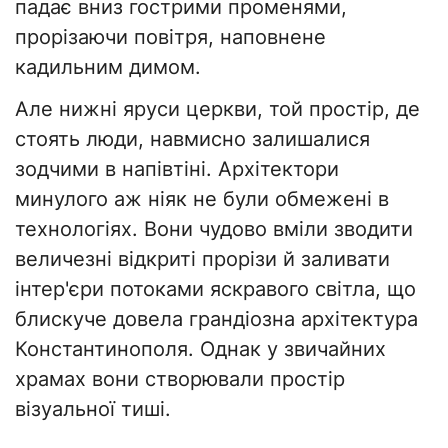
падає вниз гострими променями,
прорізаючи повітря, наповнене
кадильним димом.
Але нижні яруси церкви, той простір, де
стоять люди, навмисно залишалися
зодчими в напівтіні. Архітектори
минулого аж ніяк не були обмежені в
технологіях. Вони чудово вміли зводити
величезні відкриті прорізи й заливати
інтер'єри потоками яскравого світла, що
блискуче довела грандіозна архітектура
Константинополя. Однак у звичайних
храмах вони створювали простір
візуальної тиші.