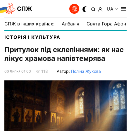
СПЖ
UA
СПЖ в інших країнах:
Албанія
Свята Гора Афон
ІСТОРІЯ І КУЛЬТУРА
Притулок під склепіннями: як нас
лікує храмова напівтемрява
Автор:
Поліна Жукова
118
06 Липня 01:03