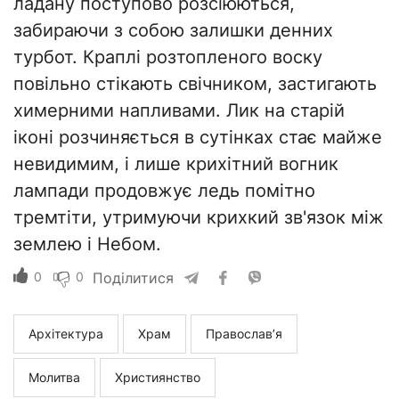
ладану поступово розсіюються,
забираючи з собою залишки денних
турбот. Краплі розтопленого воску
повільно стікають свічником, застигають
химерними напливами. Лик на старій
іконі розчиняється в сутінках стає майже
невидимим, і лише крихітний вогник
лампади продовжує ледь помітно
тремтіти, утримуючи крихкий зв'язок між
землею і Небом.
0
0
Поділитися
Архітектура
Храм
Православ’я
Молитва
Християнство