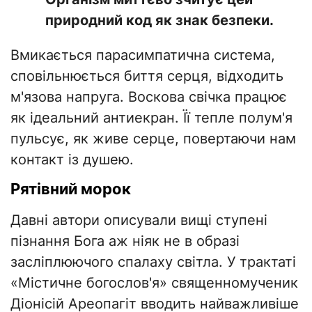
природний код як знак безпеки.
Вмикається парасимпатична система,
сповільнюється биття серця, відходить
м'язова напруга. Воскова свічка працює
як ідеальний антиекран. Її тепле полум'я
пульсує, як живе серце, повертаючи нам
контакт із душею.
Рятівний морок
Давні автори описували вищі ступені
пізнання Бога аж ніяк не в образі
засліплюючого спалаху світла. У трактаті
«Містичне богослов'я» священномученик
Діонісій Ареопагіт вводить найважливіше