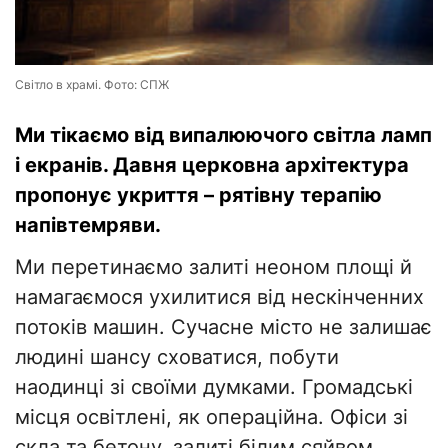
Світло в храмі. Фото: СПЖ
Ми тікаємо від випалюючого світла ламп
і екранів. Давня церковна архітектура
пропонує укриття – рятівну терапію
напівтемряви.
Ми перетинаємо залиті неоном площі й
намагаємося ухилитися від нескінченних
потоків машин. Сучасне місто не залишає
людині шансу сховатися, побути
наодинці зі своїми думками. Громадські
місця освітлені, як операційна. Офіси зі
скла та бетону, залиті білим сяйвом