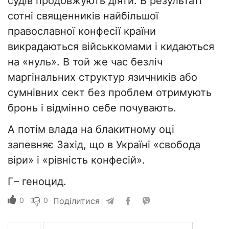
судів продовжують діяти. В результаті
сотні священників найбільшої
православної конфесії країни
викрадаються військкомами і кидаються
на «нуль». В той же час безліч
маргінальних структур язичників або
сумнівних сект без проблем отримують
бронь і відмінно себе почувають.
А потім влада на блакитному оці
запевняє Захід, що в Україні «свобода
віри» і «рівність конфесій».
Г– геноцид.
0
0
Поділитися