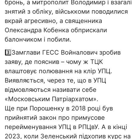
бронь, а митрополит Володимир і взагалі
знятий з обліку, військкоми поводилися
вкрай агресивно, а священника
Олександра Кобенка обприскали
балончиком і побили.
3️⃣Замглави ГЕСС Войналович зробив
заяву, де пояснив – чому ж ТЦК
влаштовує полювання на клір УПЦ.
Виявляється, через те, що в УПЦ
відмовляються називати себе
«Московським Патріархатом».
Ще при Порошенку в 2018 році був
прийнятий закон про примусове
перейменування УПЦ в РПЦвУ. А в кінці
2023, коли Зеленський підхопив курс на