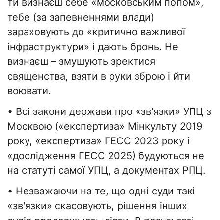
ти визнаєш себе «московським попом»,
тебе (за запевненнями влади)
зараховують до «критично важливої
інфраструктури» і дають бронь. Не
визнаєш – змушують зректися
священства, взяти в руки зброю і йти
воювати.
• Всі закони держави про «зв'язки» УПЦ з
Москвою («експертиза» Мінкульту 2019
року, «експертиза» ГЕСС 2023 року і
«дослідження ГЕСС 2025) будуються не
на статуті самої УПЦ, а документах РПЦ.
• Незважаючи на те, що одні суди такі
«зв'язки» скасовують, рішення інших