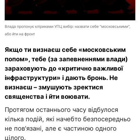
Влада пропонує кліриками УПЦ вибір: назвати себе "московськими",
або йти на фронт
Якщо ти визнаєш себе «московським
попом», тебе (за запевненнями влади)
зараховують до «критично важливої
інфраструктури» і дають бронь. Не
визнаєш – змушують зректися
священства і йти воювати.
Протягом останнього часу відбулося
кілька подій, які начебто безпосередньо
не пов'язані, але є частиною одного
цілого.