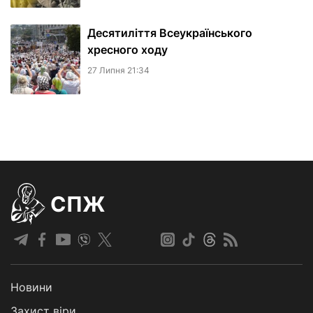
Десятиліття Всеукраїнського
хресного ходу
27 Липня 21:34
СПЖ
Новини
Захист віри