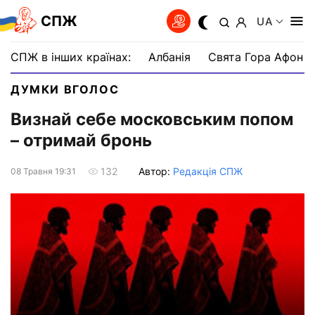
СПЖ
UA
СПЖ в інших країнах:
Албанія
Свята Гора Афон
ДУМКИ ВГОЛОС
Визнай себе московським попом
– отримай бронь
Автор:
Редакція СПЖ
132
08 Травня 19:31