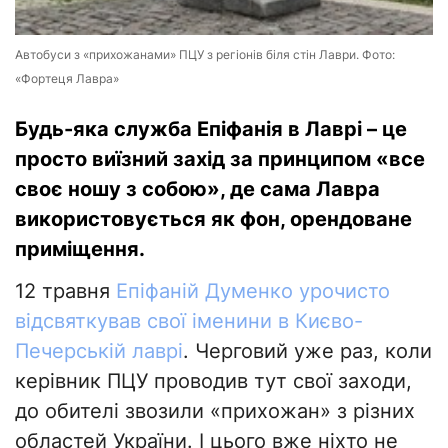
Автобуси з «прихожанами» ПЦУ з регіонів біля стін Лаври. Фото:
«Фортеця Лавра»
Будь-яка служба Епіфанія в Лаврі – це
просто виїзний захід за принципом «все
своє ношу з собою», де сама Лавра
використовується як фон, орендоване
приміщення.
12 травня
Епіфаній Думенко урочисто
відсвяткував свої іменини в Києво-
Печерській лаврі
. Черговий уже раз, коли
керівник ПЦУ проводив тут свої заходи,
до обителі звозили «прихожан» з різних
областей України. І цього вже ніхто не