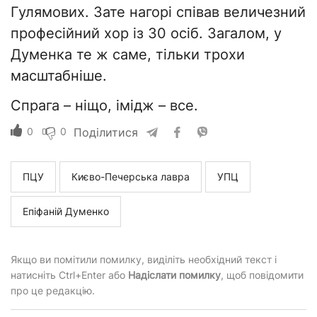
Гулямових. Зате нагорі співав величезний
професійний хор із 30 осіб. Загалом, у
Думенка те ж саме, тільки трохи
масштабніше.
Спрага – ніщо, імідж – все.
0
0
Поділитися
ПЦУ
Києво-Печерська лавра
УПЦ
Епіфаній Думенко
Якщо ви помітили помилку, виділіть необхідний текст і
натисніть Ctrl+Enter або
Надіслати помилку
, щоб повідомити
про це редакцію.