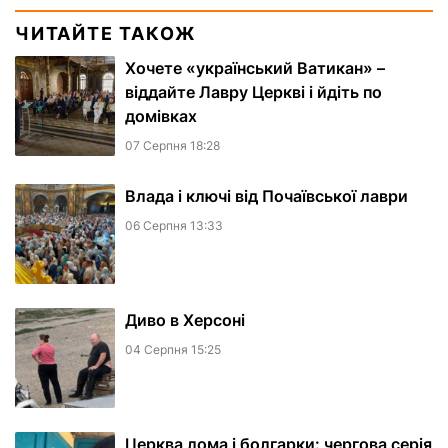
ЧИТАЙТЕ ТАКОЖ
Хочете «український Ватикан» –
віддайте Лавру Церкві і йдіть по
домівках
07 Серпня 18:28
Влада і ключі від Почаївської лаври
06 Серпня 13:33
Диво в Херсоні
04 Серпня 15:25
Церква лома і болгарки: чергова серія