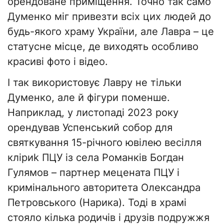
орендоване приміщення. Точно так само
Думенко міг привезти всіх цих людей до
будь-якого храму України, але Лавра – це
статусне місце, де виходять особливо
красиві фото і відео.
І так використовує Лавру не тільки
Думенко, але й фігури поменше.
Наприклад, у листопаді 2023 року
орендував Успенський собор для
святкування 15-річного ювілею весілля
кліриk ПЦУ із села Романків Богдан
Гулямов – партнер мецената ПЦУ і
кримінального авторитета Олександра
Петровського (Нарика). Тоді в храмі
стояло кілька родичів і друзів подружжя