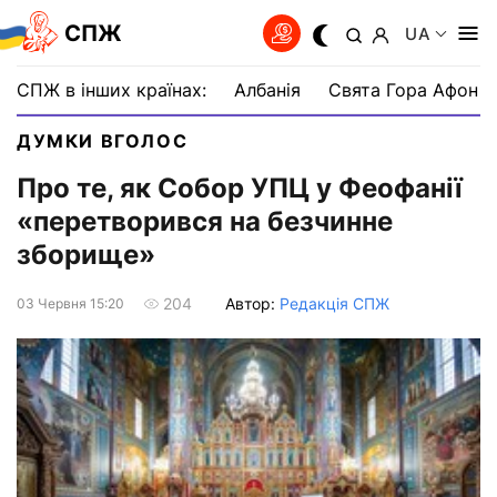
СПЖ
UA
СПЖ в інших країнах:
Албанія
Свята Гора Афон
ДУМКИ ВГОЛОС
Про те, як Собор УПЦ у Феофанії
«перетворився на безчинне
зборище»
Автор:
Редакція СПЖ
204
03 Червня 15:20