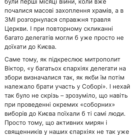
були перші місяці війни, коли вже
почалися масові захоплення храмів, а в
ЗМІ розгорнулася справжня травля
Церкви. І при повторному скликанні
багато делегатів могли б уже просто не
доїхати до Києва.
Саме тому, як підкреслює митрополит
Віктор, «у багатьох єпархіях делегати на
збори визначалися так, як якби їм потім
належало брати участь у Соборі». І нехай
так було не скрізь – зрозуміло, що навіть
при проведенні окремих «соборних»
виборів до Києва поїхали б ті самі люди.
Просто тому, що активних мирян і
священників у наших єпархіях не так уже