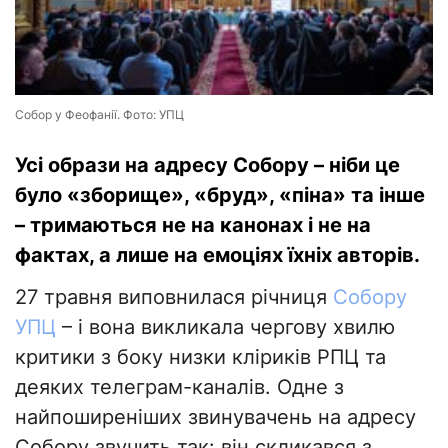
Собор у Феофанії. Фото: УПЦ
Усі образи на адресу Собору – ніби це
було «зборище», «бруд», «піна» та інше
– тримаються не на канонах і не на
фактах, а лише на емоціях їхніх авторів.
27 травня виповнилася річниця
Собору
УПЦ
– і вона викликала чергову хвилю
критики з боку низки кліриків РПЦ та
деяких телеграм-каналів. Одне з
найпоширеніших звинувачень на адресу
Собору звучить так: він скликався з