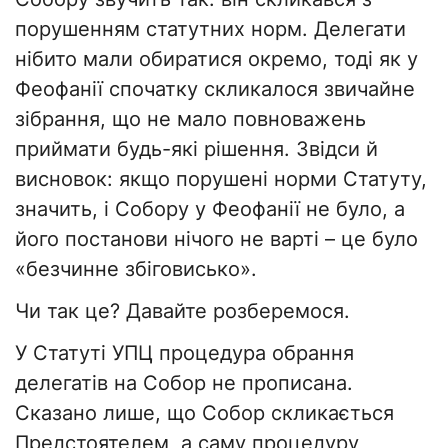
порушенням статутних норм. Делегати
нібито мали обиратися окремо, тоді як у
Феофанії спочатку скликалося звичайне
зібрання, що не мало повноважень
приймати будь-які рішення. Звідси й
висновок: якщо порушені норми Статуту,
значить, і Собору у Феофанії не було, а
його постанови нічого не варті – це було
«безчинне збіговисько».
Чи так це? Давайте розберемося.
У Статуті УПЦ процедура обрання
делегатів на Собор не прописана.
Сказано лише, що Собор скликається
Предстоятелем, а саму процедуру