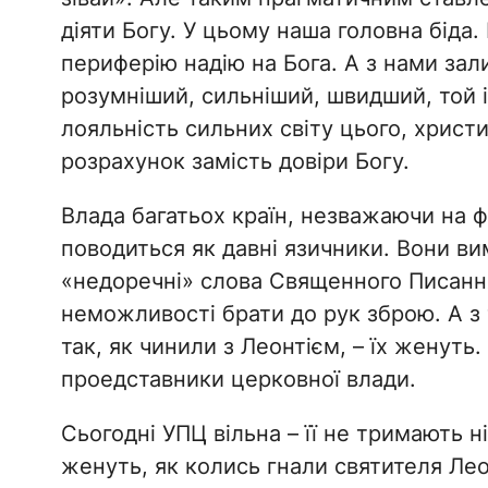
діяти Богу. У цьому наша головна біда
периферію надію на Бога. А з нами зал
розумніший, сильніший, швидший, той і 
лояльність сильних світу цього, хрис
розрахунок замість довіри Богу.
Влада багатьох країн, незважаючи на 
поводиться як давні язичники. Вони ви
«недоречні» слова Священного Писання
неможливості брати до рук зброю. А з
так, як чинили з Леонтієм, – їх женуть.
проедставники церковної влади.
Сьогодні УПЦ вільна – її не тримають ні 
женуть, як колись гнали святителя Ле