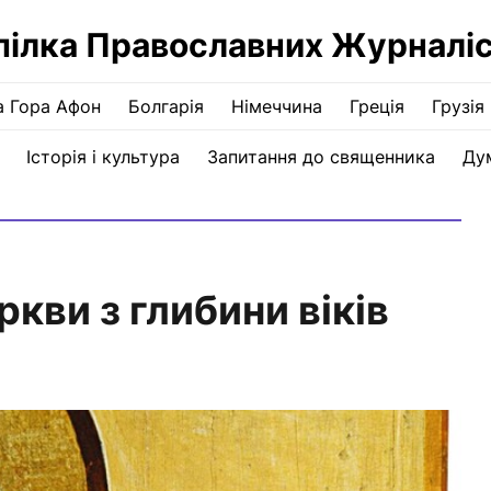
пілка Православних Журналіс
а Гора Афон
Болгарія
Німеччина
Греція
Грузія
Історія і культура
Запитання до священника
Ду
кви з глибини віків