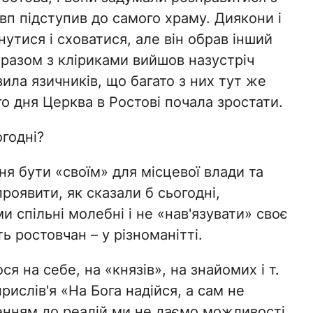
п підступив до самого храму. Диякони і
тися і сховатися, але він обрав інший
і разом з кліриками вийшов назустріч
ила язичників, що багато з них тут же
го дня Церква в Ростові почала зростати.
огодні?
ня бути «своїм» для місцевої влади та
 проявити, як сказали б сьогодні,
и спільні молебні і не «нав'язувати» своє
ть ростовчан – у різноманітті.
 на себе, на «князів», на знайомих і т.
рислів'я «На Бога надійся, а сам не
енням до реалій ми не даємо можливості