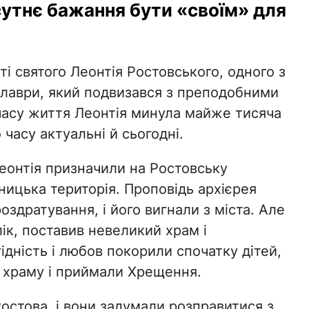
сутнє бажання бути «своїм» для
ті святого Леонтія Ростовського, одного з
 лаври, який подвизався з преподобними
часу життя Леонтія минула майже тисяча
о часу актуальні й сьогодні.
Леонтія призначили на Ростовську
ницька територія. Проповідь архієрея
роздратування, і його вигнали з міста. Але
ік, поставив невеликий храм і
ідність і любов покорили спочатку дітей,
до храму і приймали Хрещення.
Ростова, і вони задумали розправитися з