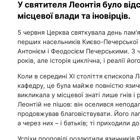
У святителя Леонтія було від
місцевої влади та іновірців.
5 червня Церква святкувала день пам'я
перших насельників Києво-Печерської
Антонієм і Феодосієм Печерськими. З 
років, але історія циклічна, і реалії йог
Коли в середині XI століття єпископа 
кафедру, це була майже повністю язич
викликала у місцевої знаті лише гнів і 
Леонтій не пішов: він оселився неподал
продовжував благовіствувати. Його лаг
а через них – і батьків; ті приходили 
Успіхи проповіді роздютили язичників 