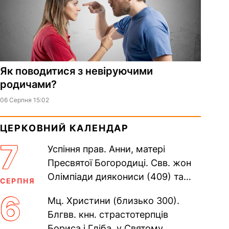
Як поводитися з невіруючими
родичами?
06 Серпня 15:02
ЦЕРКОВНИЙ КАЛЕНДАР
7
Успіння прав. Анни, матері
Пресвятої Богородиці. Свв. жон
Олімпіади диякониси (409) та
СЕРПНЯ
Євпраксії діви, Тавенської (413).
6
Мц. Христини (близько 300).
Пам’ять V Вселенського...
Блгвв. кнн. страстотерпців
Бориса і Гліба, у Святому