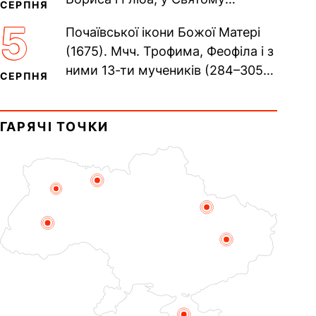
СЕРПНЯ
Хрещенні Романа і Давида (1015).
5
Почаївської ікони Божої Матері
Прп. Полікарпа, архімандрита...
(1675). Мчч. Трофима, Феофіла і з
ними 13-ти мучеників (284–305).
СЕРПНЯ
Сщмч. Аполлінарія, єп.
Равенійського (близько 75)....
ГАРЯЧІ ТОЧКИ