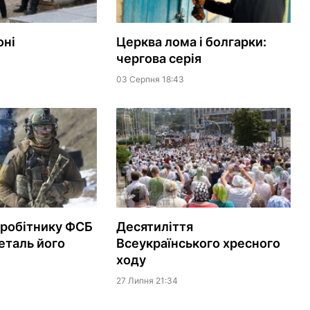
оні
Церква лома і болгарки:
чергова серія
03 Серпня 18:43
вробітнику ФСБ
Десятиліття
еталь його
Всеукраїнського хресного
ходу
27 Липня 21:34