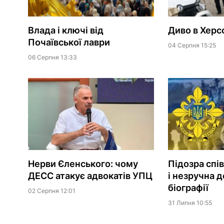
Влада і ключі від
Диво в Херс
Почаївської лаври
04 Серпня 15:25
06 Серпня 13:33
Нерви Єленського: чому
Підозра спі
ДЕСС атакує адвокатів УПЦ
і незручна д
біографії
02 Серпня 12:01
31 Липня 10:55