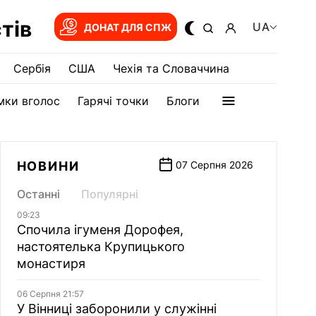
тів
UA
ДОНАТ ДЛЯ СПЖ
Сербія
США
Чехія та Словаччина
мки вголос
Гарячі точки
Блоги
НОВИНИ
07 Серпня 2026
Останні
Популярні
09:23
Спочила ігуменя Дорофея,
настоятелька Крупицького
монастиря
06 Серпня 21:57
У Вінниці заборонили у служінні