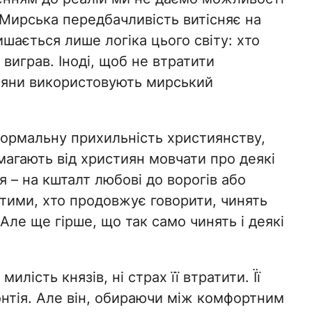
. Мирська передбачливість витісняє на
ишається лише логіка цього світу: хто
виграв. Іноді, щоб не втратити
тияни використовують мирський
формальну прихильність християнству,
магають від християн мовчати про деякі
 – на кшталт любові до ворогів або
 тими, хто продовжує говорити, чинять
 Але ще гірше, що так само чинять і деякі
милість князів, ні страх її втратити. Її
онтія. Але він, обираючи між комфортним