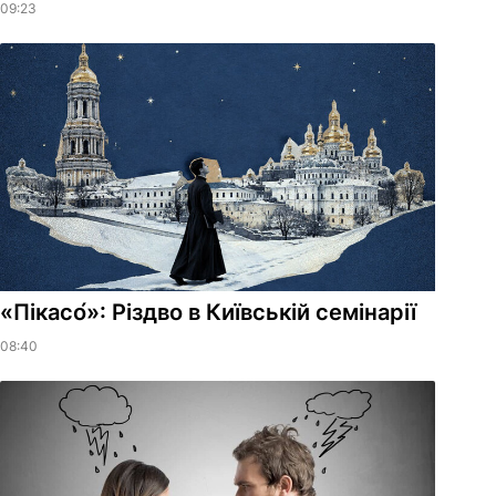
09:23
«Пікасо́»: Різдво в Київській семінарії
08:40