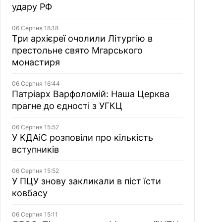
удару РФ
06 Серпня 18:18
Три архієреї очолили Літургію в
престольне свято Мгарського
монастиря
06 Серпня 16:44
Патріарх Варфоломій: Наша Церква
прагне до єдності з УГКЦ
06 Серпня 15:52
У КДАіС розповіли про кількість
вступників
06 Серпня 15:52
У ПЦУ знову закликали в піст їсти
ковбасу
06 Серпня 15:11