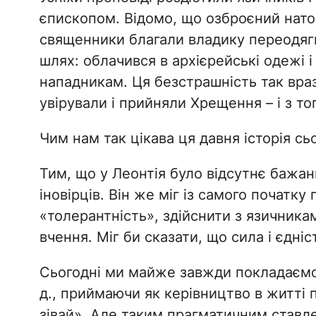
єпископом. Відомо, що озброєний натов
священники благали владику переодягну
шлях: облачився в архієрейські одежі 
нападникам. Ця безстрашність так враз
увірували і прийняли Хрещення – і з то
Чим нам так цікава ця давня історія сь
Тим, що у Леонтія було відсутнє бажан
іновірців. Він же міг із самого початку
«толерантність», здійснити з язичникам
вчення. Міг би сказати, що сила і єдніс
Сьогодні ми майже завжди покладаємося
д., приймаючи як керівництво в житті п
зівай». Але таким прагматичним ставл