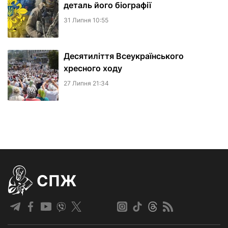
деталь його біографії
31 Липня 10:55
Десятиліття Всеукраїнського
хресного ходу
27 Липня 21:34
СПЖ