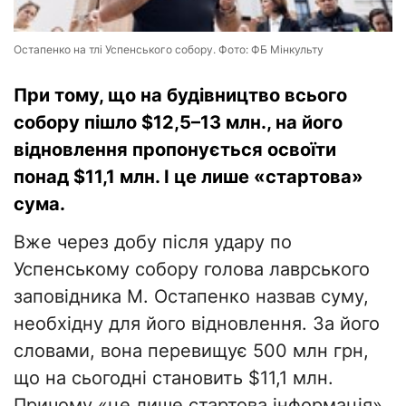
Остапенко на тлі Успенського собору. Фото: ФБ Мінкульту
При тому, що на будівництво всього
собору пішло $12,5–13 млн., на його
відновлення пропонується освоїти
понад $11,1 млн. І це лише «стартова»
сума.
Вже через добу після удару по
Успенському собору голова лаврського
заповідника М. Остапенко назвав суму,
необхідну для його відновлення. За його
словами, вона перевищує 500 млн грн,
що на сьогодні становить $11,1 млн.
Причому «це лише стартова інформація»,