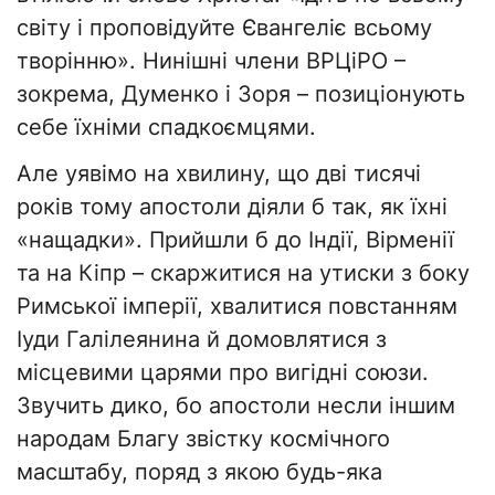
світу і проповідуйте Євангеліє всьому
творінню». Нинішні члени ВРЦіРО –
зокрема, Думенко і Зоря – позиціонують
себе їхніми спадкоємцями.
Але уявімо на хвилину, що дві тисячі
років тому апостоли діяли б так, як їхні
«нащадки». Прийшли б до Індії, Вірменії
та на Кіпр – скаржитися на утиски з боку
Римської імперії, хвалитися повстанням
Іуди Галілеянина й домовлятися з
місцевими царями про вигідні союзи.
Звучить дико, бо апостоли несли іншим
народам Благу звістку космічного
масштабу, поряд з якою будь-яка