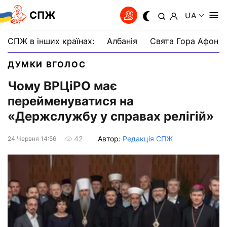
СПЖ
UA
СПЖ в інших країнах:
Албанія
Свята Гора Афон
ДУМКИ ВГОЛОС
Чому ВРЦіРО має
перейменуватися на
«Держслужбу у справах релігій»
Автор:
Редакція СПЖ
42
24 Червня 14:56