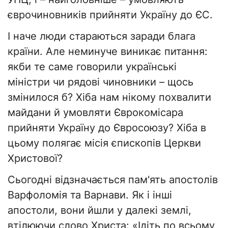
єврочиновників прийняти Україну до ЄС.
І наче люди стараються заради блага
країни. Але неминуче виникає питання:
якби те саме говорили українські
міністри чи рядові чиновники – щось
змінилося б? Хіба нам нікому похвалити
майдани й умовляти Єврокомісара
прийняти Україну до Євросоюзу? Хіба в
цьому полягає місія єпископів Церкви
Христової?
Сьогодні відзначається пам'ять апостолів
Варфоломія та Варнави. Як і інші
апостоли, вони йшли у далекі землі,
втілюючи слово Христа: «Ідіть по всьому