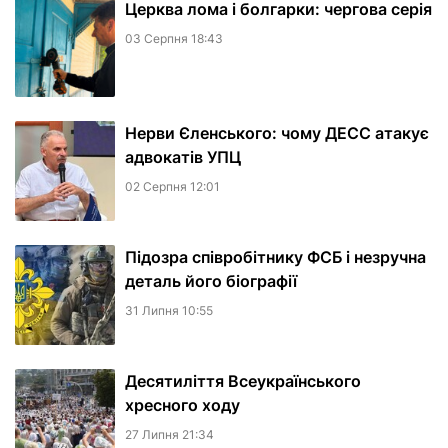
Церква лома і болгарки: чергова серія
03 Серпня 18:43
Нерви Єленського: чому ДЕСС атакує
адвокатів УПЦ
02 Серпня 12:01
Підозра співробітнику ФСБ і незручна
деталь його біографії
31 Липня 10:55
Десятиліття Всеукраїнського
хресного ходу
27 Липня 21:34