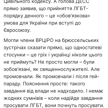
Цивільного кодексу. А голова ДЕСС
прямо заявив, що прийняття ЛГБТ-
порядку денного – це «обов'язкова»
умова для України при вступі до
Євросоюзу.
Могли члени ВРЦіРО на брюссельських
зустрічах сказати прямо, що одностатеві
стосунки – це гріх і українці ніколи цього
не приймуть? Не просто могли – були
зобов'язані, як священнослужителі. Але
промовчали. Як промовчали і після гей-
параду. Пояснення просте: такого
завдання від влади не надходило. І немає
жодних сумнівів – коли надійде завдання
просувати ЛГБТ, вони почнуть просувати.