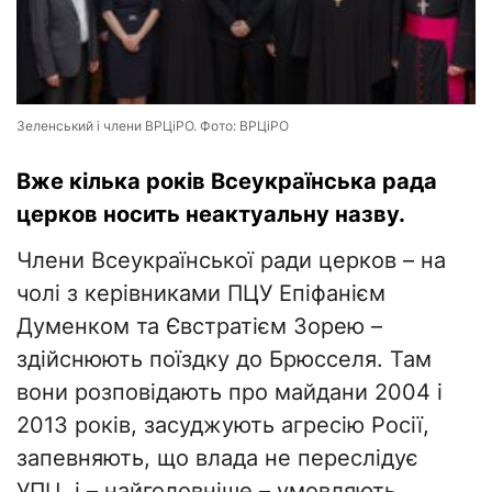
Зеленський і члени ВРЦіРО. Фото: ВРЦіРО
Вже кілька років Всеукраїнська рада
церков носить неактуальну назву.
Члени Всеукраїнської ради церков – на
чолі з керівниками ПЦУ Епіфанієм
Думенком та Євстратієм Зорею –
здійснюють поїздку до Брюсселя. Там
вони розповідають про майдани 2004 і
2013 років, засуджують агресію Росії,
запевняють, що влада не переслідує
УПЦ, і – найголовніше – умовляють