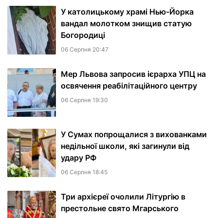
У католицькому храмі Нью-Йорка
вандал молотком знищив статую
Богородиці
06 Серпня 20:47
Мер Львова запросив ієрарха УПЦ на
освячення реабілітаційного центру
06 Серпня 19:30
У Сумах попрощалися з вихованками
недільної школи, які загинули від
удару РФ
06 Серпня 18:45
Три архієреї очолили Літургію в
престольне свято Мгарського