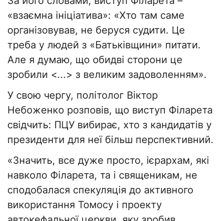
За його словами, виступ Філарета –
«взаємна ініціатива»: «Хто там саме
організовував, не беруся судити. Це
треба у людей з «Батьківщини» питати.
Але я думаю, що обидві сторони це
зробили <...> з великим задоволенням».
У свою чергу, політолог Віктор
Небоженко розповів, що виступ Філарета
свідчить: ПЦУ вибирає, хто з кандидатів у
президенти для неї більш перспективний.
«Значить, все дуже просто, ієрархам, які
навколо Філарета, та і священикам, не
сподобалася спекуляція до активного
використання Томосу і проекту
автокефальної церкви, яку зробив