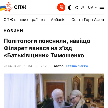
СПЖ
UA
СПЖ в інших країнах:
Албанія
Свята Гора Афон
НОВИНИ
Політологи пояснили, навіщо
Філарет явився на з'їзд
«Батьківщини» Тимошенко
Автор:
Тетяна Чайка
262
23 Сiчня 2019 13:34