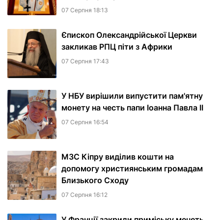
07 Серпня 18:13
Єпископ Олександрійської Церкви
закликав РПЦ піти з Африки
07 Серпня 17:43
У НБУ вирішили випустити пам'ятну
монету на честь папи Іоанна Павла II
07 Серпня 16:54
МЗС Кіпру виділив кошти на
допомогу християнським громадам
Близького Сходу
07 Серпня 16:12
У Франції закрили приміську мечеть