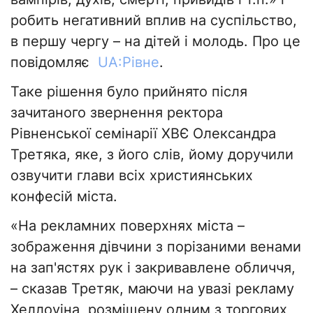
робить негативний вплив на суспільство,
в першу чергу – на дітей і молодь. Про це
повідомляє
UA:Рівне
.
Таке рішення було прийнято після
зачитаного звернення ректора
Рівненської семінарії ХВЄ Олександра
Третяка, яке, з його слів, йому доручили
озвучити глави всіх християнських
конфесій міста.
«На рекламних поверхнях міста –
зображення дівчини з порізаними венами
на зап'ястях рук і закривавлене обличчя,
– сказав Третяк, маючи на увазі рекламу
Хеллоуіна, розміщену одним з торгових