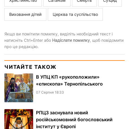
Християнство
Сатанізм
Смерть
Суїцид
Виховання дітей
Церква та суспільство
Якщо ви помітили помилку, виділіть необхідний текст і
натисніть Ctrl+Enter або
Надіслати помилку
, щоб повідомити
про це редакцію.
ЧИТАЙТЕ ТАКОЖ
В УПЦ КП «рукоположили»
«єпископа» Тернопільського
07 Серпня 18:33
РПЦЗ заснувала новий
російськомовний богословський
інститут у Європі