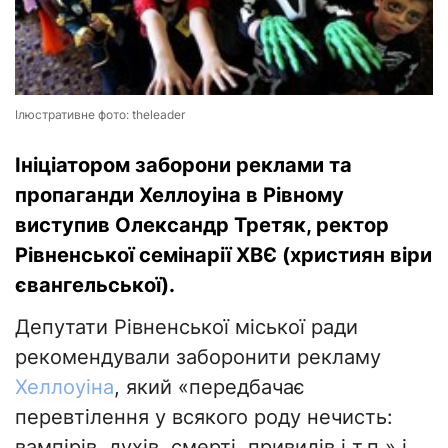
Ілюстративне фото: theleader
Ініціатором заборони реклами та
пропаганди Хеллоуіна в Рівному
виступив Олександр Третяк, ректор
Рівненської семінарії ХВЄ (християн віри
євангельської).
Депутати Рівненської міської ради
рекомендували заборонити рекламу
Хеллоуіна
, який «передбачає
перевтілення у всякого роду нечисть:
вампірів, духів, смерті, привидів і т.п.» і