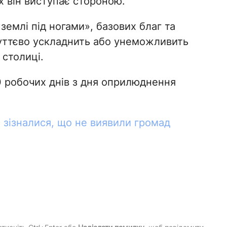
х він виступає стороною.
землі під ногами», базових благ та
 суттєво ускладнить або унеможливить
 столиці.
 робочих днів з дня оприлюднення
і зізналися, що не виявили громад