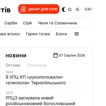
тів
UA
ДОНАТ ДЛЯ СПЖ
Сербія
США
Чехія та Словаччина
мки вголос
Гарячі точки
Блоги
НОВИНИ
07 Серпня 2026
Останні
Популярні
18:33
В УПЦ КП «рукоположили»
«єпископа» Тернопільського
18:13
РПЦЗ заснувала новий
російськомовний богословський