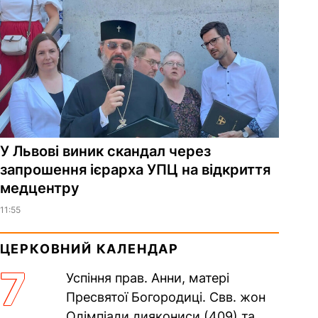
У Львові виник скандал через
запрошення ієрарха УПЦ на відкриття
медцентру
11:55
ЦЕРКОВНИЙ КАЛЕНДАР
7
Успіння прав. Анни, матері
Пресвятої Богородиці. Свв. жон
Олімпіади диякониси (409) та