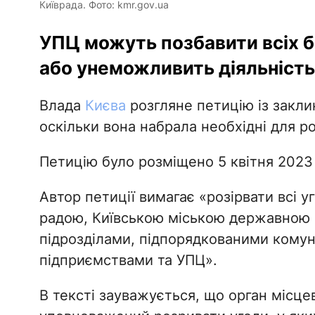
Київрада. Фото: kmr.gov.ua
УПЦ можуть позбавити всіх б
або унеможливить діяльність
Влада
Києва
розгляне петицію із закли
оскільки вона набрала необхідні для ро
Петицію було розміщено 5 квітня 2023
Автор петиції вимагає «розірвати всі у
радою, Київською міською державною а
підрозділами, підпорядкованими комун
підприємствами та УПЦ».
В тексті зауважується, що орган місц