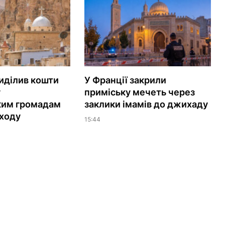
иділив кошти
У Франції закрили
у
приміську мечеть через
ким громадам
заклики імамів до джихаду
ходу
15:44