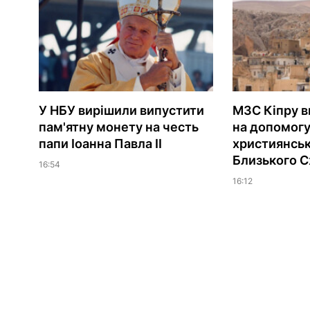
У НБУ вирішили випустити
МЗС Кіпру в
пам'ятну монету на честь
на допомог
папи Іоанна Павла II
християнсь
Близького С
16:54
16:12