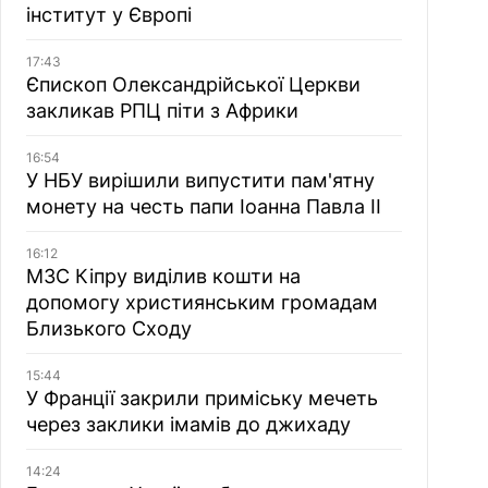
інститут у Європі
17:43
Єпископ Олександрійської Церкви
закликав РПЦ піти з Африки
16:54
У НБУ вирішили випустити пам'ятну
монету на честь папи Іоанна Павла II
16:12
МЗС Кіпру виділив кошти на
допомогу християнським громадам
Близького Сходу
15:44
У Франції закрили приміську мечеть
через заклики імамів до джихаду
14:24