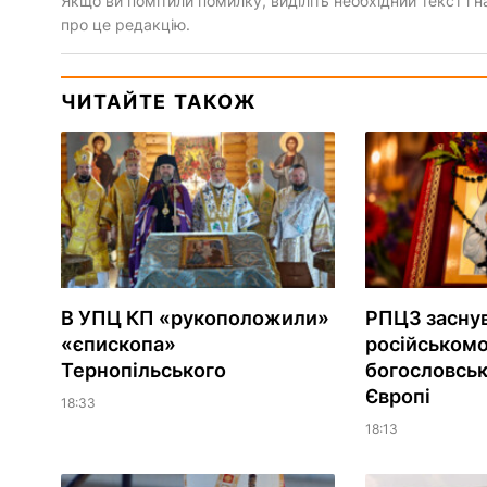
Якщо ви помітили помилку, виділіть необхідний текст і на
про це редакцію.
ЧИТАЙТЕ ТАКОЖ
В УПЦ КП «рукоположили»
РПЦЗ засну
«єпископа»
російськом
Тернопільського
богословськ
Європі
18:33
18:13