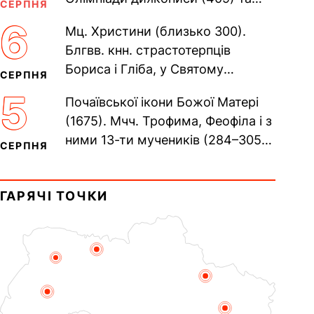
СЕРПНЯ
Євпраксії діви, Тавенської (413).
6
Мц. Христини (близько 300).
Пам’ять V Вселенського...
Блгвв. кнн. страстотерпців
Бориса і Гліба, у Святому
СЕРПНЯ
Хрещенні Романа і Давида (1015).
5
Почаївської ікони Божої Матері
Прп. Полікарпа, архімандрита...
(1675). Мчч. Трофима, Феофіла і з
ними 13-ти мучеників (284–305).
СЕРПНЯ
Сщмч. Аполлінарія, єп.
Равенійського (близько 75)....
ГАРЯЧІ ТОЧКИ