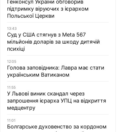
Генконсул України обговорив
підтримку віруючих з ієрархом
Польської Церкви
13:43
Суд у США стягнув з Meta 567
мільйонів доларів за шкоду дитячій
психіці
12:05
Голова заповідника: Лавра має стати
українським Ватиканом
11:55
У Львові виник скандал через
запрошення ієрарха УПЦ на відкриття
медцентру
11:01
Болгарське духовенство за кордоном