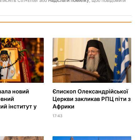
тисніть Ctrl+Enter або
Надіслати помилку
, щоб повідомити
вала новий
Єпископ Олександрійської
овний
Церкви закликав РПЦ піти з
ий інститут у
Африки
17:43