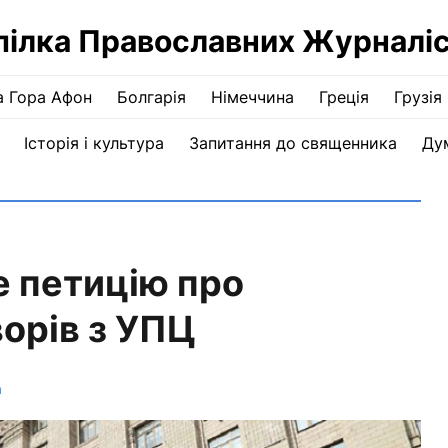
пілка Православних Журналіс
а Гора Афон
Болгарія
Німеччина
Греція
Грузія
Історія і культура
Запитання до священника
Ду
е петицію про
ворів з УПЦ
а