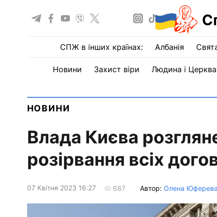
С
СПЖ в інших країнах:
Албанія
Свят
Новини
Захист віри
Людина і Церква
НОВИНИ
Влада Києва розглян
розірвання всіх дого
07 Квiтня 2023 16:27
Автор:
Олена Юферев
687