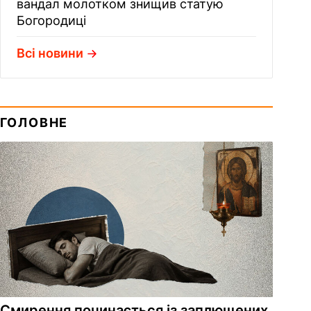
вандал молотком знищив статую
Богородиці
Всі новини
ГОЛОВНЕ
Смирення починається із заплющених