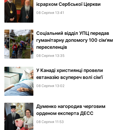
ієрархом Сербської Церкви
08 Серпня 13:41
Соціальний відділ УПЦ передав
гуманітарну допомогу 100 сім'ям
переселенців
08 Серпня 13:35
У Канаді християнці провели
евтаназію всупереч волі сім'ї
08 Серпня 13:02
Думенко нагородив черговим
орденом експерта ДЕСС
08 Серпня 11:53