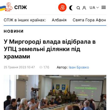
СПЖ
UA
СПЖ в інших країнах:
Албанія
Свята Гора Афон
НОВИНИ
У Миргороді влада відібрала в
УПЦ земельні ділянки під
храмами
Автор:
Іван Бровко
176
25 Травня 2023 10:47