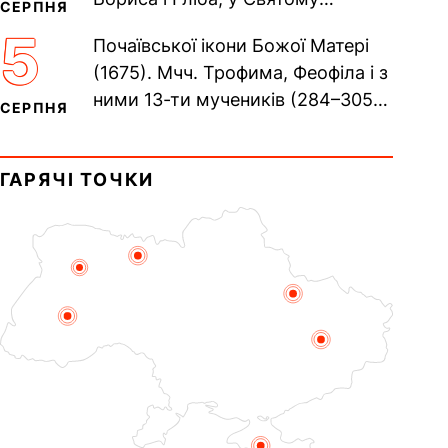
СЕРПНЯ
Хрещенні Романа і Давида (1015).
5
Почаївської ікони Божої Матері
Прп. Полікарпа, архімандрита...
(1675). Мчч. Трофима, Феофіла і з
ними 13-ти мучеників (284–305).
СЕРПНЯ
Сщмч. Аполлінарія, єп.
Равенійського (близько 75)....
ГАРЯЧІ ТОЧКИ