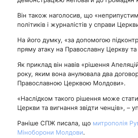
демонстрацією неповаги до громадян к
Він також наголосив, що «неприпустим
політиків і журналістів у справи Церкв
На його думку, «за допомогою підконт
пряму атаку на Православну Церкву та 
Як приклад він навів «рішення Апеляцій
року, яким вона анулювала два догово
Православною Церквою Молдови».
«Наслідком такого рішення може стати
Церкви та вигнання звідти ченців», – 
Раніше СПЖ писала, що
митрополія Ру
Міноборони Молдови
.