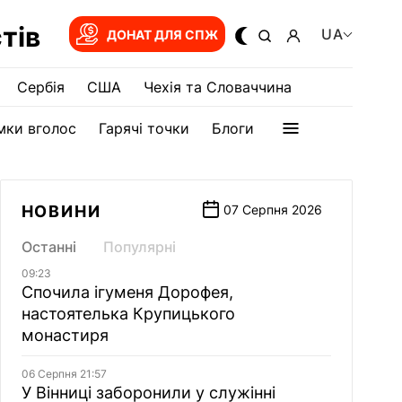
тів
UA
ДОНАТ ДЛЯ СПЖ
Сербія
США
Чехія та Словаччина
мки вголос
Гарячі точки
Блоги
НОВИНИ
07 Серпня 2026
Останні
Популярні
09:23
Спочила ігуменя Дорофея,
настоятелька Крупицького
монастиря
06 Серпня 21:57
У Вінниці заборонили у служінні