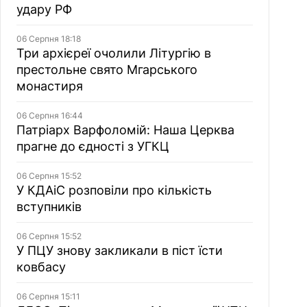
удару РФ
06 Серпня 18:18
Три архієреї очолили Літургію в
престольне свято Мгарського
монастиря
06 Серпня 16:44
Патріарх Варфоломій: Наша Церква
прагне до єдності з УГКЦ
06 Серпня 15:52
У КДАіС розповіли про кількість
вступників
06 Серпня 15:52
У ПЦУ знову закликали в піст їсти
ковбасу
06 Серпня 15:11