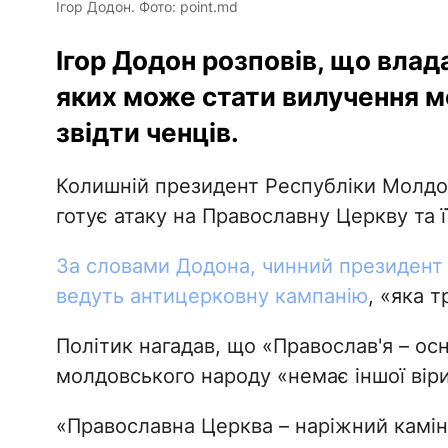
Ігор Додон. Фото: point.md
Ігор Додон розповів, що влад
яких може стати вилучення м
звідти ченців.
Колишній президент Республіки Молдов
готує атаку на Православну Церкву та ї
За словами Додона, чинний президент
ведуть антицерковну кампанію
, «яка т
Політик нагадав, що «Православ'я – осн
молдовського народу «немає іншої віри 
«Православна Церква – наріжний камін