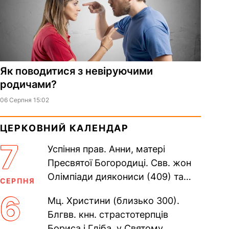
Як поводитися з невіруючими
родичами?
06 Серпня 15:02
ЦЕРКОВНИЙ КАЛЕНДАР
7
Успіння прав. Анни, матері
Пресвятої Богородиці. Свв. жон
Олімпіади диякониси (409) та
СЕРПНЯ
Євпраксії діви, Тавенської (413).
6
Мц. Христини (близько 300).
Пам’ять V Вселенського...
Блгвв. кнн. страстотерпців
Бориса і Гліба, у Святому