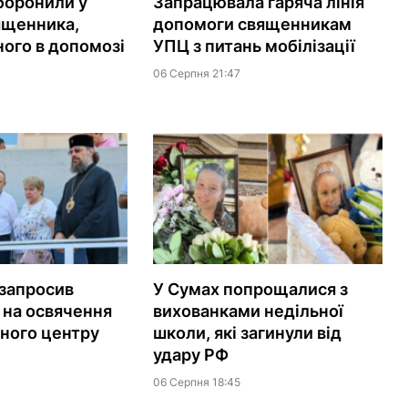
аборонили у
Запрацювала гаряча лінія
ященника,
допомоги священникам
ого в допомозі
УПЦ з питань мобілізації
06 Серпня 21:47
запросив
У Сумах попрощалися з
 на освячення
вихованками недільної
йного центру
школи, які загинули від
удару РФ
06 Серпня 18:45