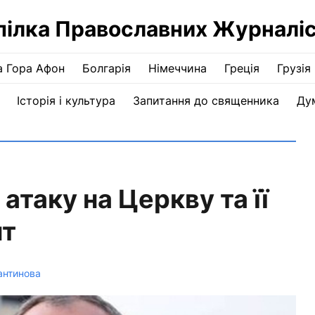
пілка Православних Журналіс
а Гора Афон
Болгарія
Німеччина
Греція
Грузія
Історія і культура
Запитання до священника
Ду
атаку на Церкву та її
нт
антинова