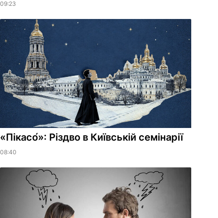
09:23
«Пікасо́»: Різдво в Київській семінарії
08:40