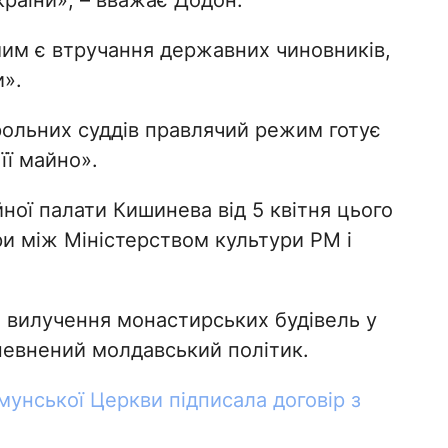
раїни», – вважає Додон.
им є втручання державних чиновників,
и».
рольних суддів правлячий режим готує
її майно».
ної палати Кишинева від 5 квітня цього
ри між Міністерством культури РМ і
 вилучення монастирських будівель у
упевнений молдавський політик.
мунської Церкви підписала договір з