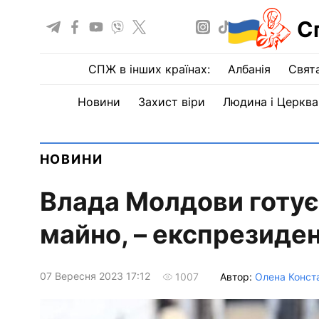
С
СПЖ в інших країнах:
Албанія
Свят
Новини
Захист віри
Людина і Церква
НОВИНИ
Влада Молдови готує 
майно, – експрезиде
07 Вересня 2023 17:12
Автор:
Олена Конст
1007