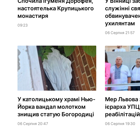
Спочила ігуменя Дорофея,
У Вінниці з
настоятелька Крупицького
служінні св
монастиря
обвинувачен
ухилянтам
09:23
06 Серпня 21:57
У католицькому храмі Нью-
Мер Львова 
Йорка вандал молотком
ієрарха УПЦ
знищив статую Богородиці
реабілітаці
06 Серпня 20:47
06 Серпня 19:30