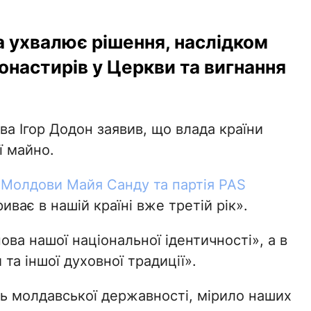
а ухвалює рішення, наслідком
онастирів у Церкви та вигнання
а Ігор Додон заявив, що влада країни
ї майно.
 Молдови Майя Санду та партія PAS
риває в нашій країні вже третій рік».
ова нашої національної ідентичності», а в
та іншої духовної традиції».
ь молдавської державності, мірило наших