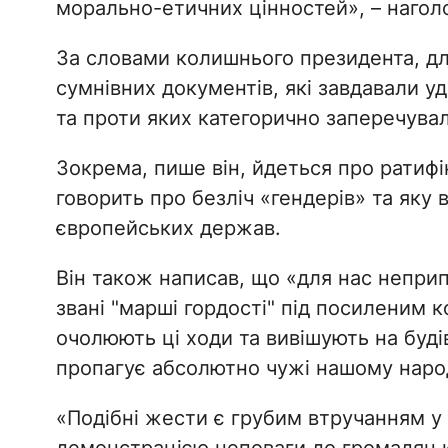
морально-етичних цінностей», – наголо
За словами колишнього президента, д
сумнівних документів, які завдавали уд
та проти яких категорично заперечува
Зокрема, пише він, йдеться про ратифі
говорить про безліч «гендерів» та яку 
європейських держав.
Він також написав, що «для нас непри
звані "марші гордості" під посиленим к
очолюють ці ходи та вивішують на буді
пропагує абсолютно чужі нашому народо
«Подібні жести є грубим втручанням у