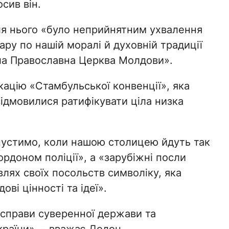
сив він.
ля нього «було неприйнятним ухвалення
ару по нашій моралі й духовній традиції
ла Православна Церква Молдови».
кацію «Стамбульської конвенції», яка
відмовилися ратифікувати ціла низка
пустимо, коли нашою столицею йдуть так
ордоном поліції», а «зарубіжні посли
влях своїх посольств символіку, яка
ві цінності та ідеї».
 справи суверенної держави та